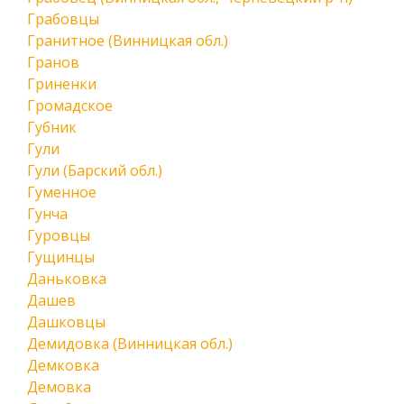
Грабовцы
Гранитное (Винницкая обл.)
Гранов
Гриненки
Громадское
Губник
Гули
Гули (Барский обл.)
Гуменное
Гунча
Гуровцы
Гущинцы
Даньковка
Дашев
Дашковцы
Демидовка (Винницкая обл.)
Демковка
Демовка