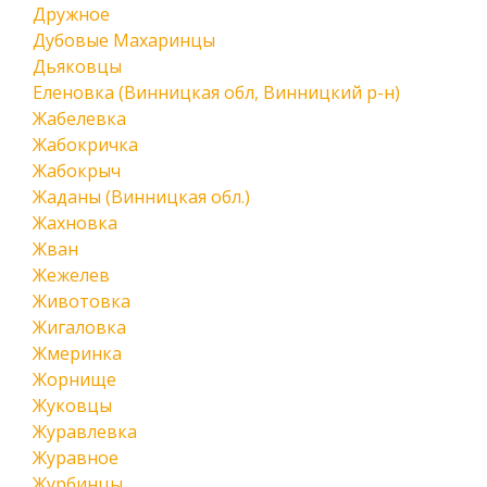
Дружное
Дубовые Махаринцы
Дьяковцы
Еленовка (Винницкая обл, Винницкий р-н)
Жабелевка
Жабокричка
Жабокрыч
Жаданы (Винницкая обл.)
Жахновка
Жван
Жежелев
Животовка
Жигаловка
Жмеринка
Жорнище
Жуковцы
Журавлевка
Журавное
Журбинцы