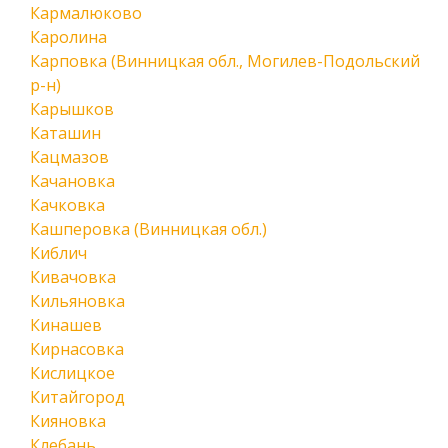
Кармалюково
Каролина
Карповка (Винницкая обл., Могилев-Подольский
р-н)
Карышков
Каташин
Кацмазов
Качановка
Качковка
Кашперовка (Винницкая обл.)
Киблич
Кивачовка
Кильяновка
Кинашев
Кирнасовка
Кислицкое
Китайгород
Кияновка
Клебань