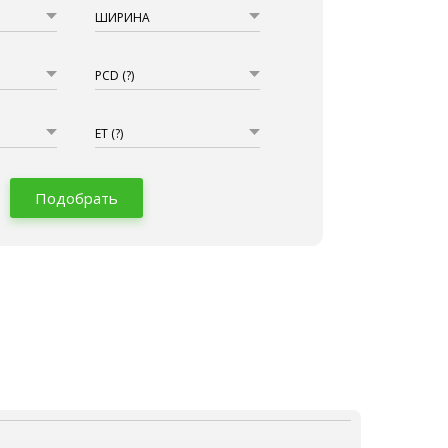
ШИРИНА
PCD
(?)
ET
(?)
Подобрать