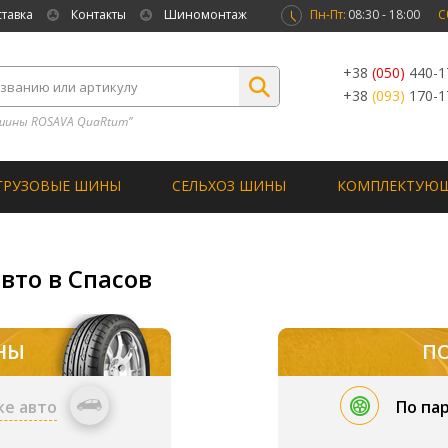
ставка
Контакты
Шиномонтаж
Пн-Пт:
08:30 - 18:00
С
+38
(050)
440-1
+38
(093)
170-1
шины ROSAVA QuaRtum”
ГРУЗОВЫЕ ШИНЫ
СЕЛЬХОЗ ШИНЫ
КОМПЛЕКТУЮ
вто в Спасов
НЫ
П
ке авто
По па