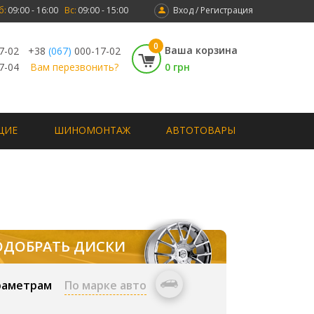
б:
09:00 - 16:00
Вс:
09:00 - 15:00
Вход / Регистрация
0
Ваша корзина
7-02
+38
(067)
000-17-02
7-04
Вам перезвонить?
0 грн
ЩИЕ
ШИНОМОНТАЖ
АВТОТОВАРЫ
ОДОБРАТЬ ДИСКИ
раметрам
По марке авто