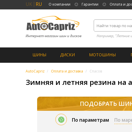
UK
RU
О компании
Гарантии
Оплата и до
Интернет-магазин шин и дисков
Например, "Летние 
ШИНЫ
ДИСКИ
МОТОШИНЫ
AutoCapriz
Оплата и доставка
Спасов
Зимняя и летняя резина на а
ПОДОБРАТЬ ШИ
По параметрам
По мар