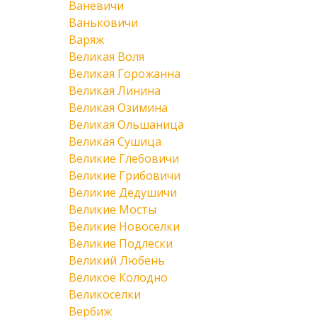
Ваневичи
Ваньковичи
Варяж
Великая Воля
Великая Горожанна
Великая Линина
Великая Озимина
Великая Ольшаница
Великая Сушица
Великие Глебовичи
Великие Грибовичи
Великие Дедушичи
Великие Мосты
Великие Новоселки
Великие Подлески
Великий Любень
Великое Колодно
Великоселки
Вербиж