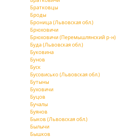
Братковичи
Братковцы
Броды
Броница (Львовская обл.)
Брюховичи
Брюховичи (Перемышлянский р-н)
Буда (Львовская обл.)
Буковина
Бунов
Буск
Бусовисько (Львовская обл.)
Бутыны
Буховичи
Буцов
Бучалы
Буянов
Быков (Львовская обл.)
Былычи
Бышков