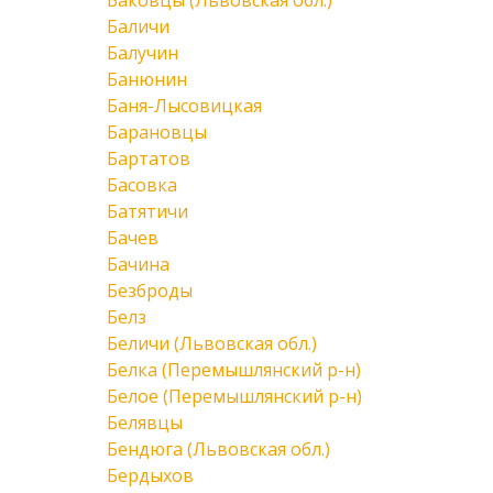
Баковцы (Львовская обл.)
Баличи
Балучин
Банюнин
Баня-Лысовицкая
Барановцы
Бартатов
Басовка
Батятичи
Бачев
Бачина
Безброды
Белз
Беличи (Львовская обл.)
Белка (Перемышлянский р-н)
Белое (Перемышлянский р-н)
Белявцы
Бендюга (Львовская обл.)
Бердыхов