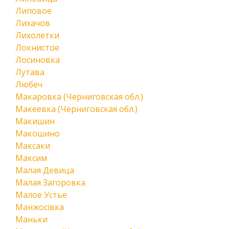
Липовое
Лихачов
Лихолетки
Локнистое
Лосиновка
Лутава
Любеч
Макаровка (Черниговская обл.)
Макеевка (Черниговская обл.)
Макишин
Макошино
Максаки
Максим
Малая Девица
Малая Загоровка
Малое Устье
Манжосівка
Маньки