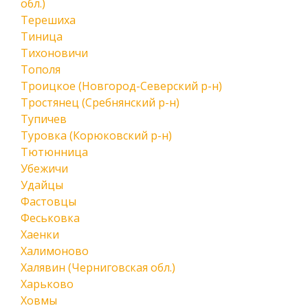
обл.)
Терешиха
Тиница
Тихоновичи
Тополя
Троицкое (Новгород-Северский р-н)
Тростянец (Сребнянский р-н)
Тупичев
Туровка (Корюковский р-н)
Тютюнница
Убежичи
Удайцы
Фастовцы
Феськовка
Хаенки
Халимоново
Халявин (Черниговская обл.)
Харьково
Ховмы