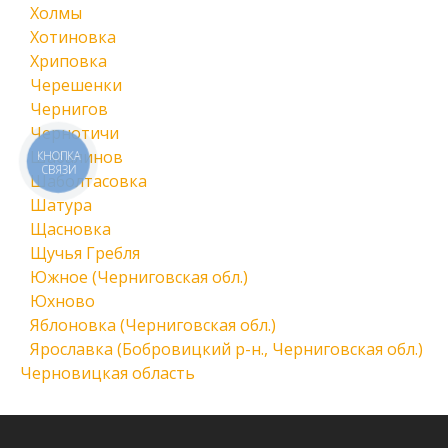
Холмы
Хотиновка
Хриповка
Черешенки
Чернигов
Чернотичи
Шабалинов
КНОПКА
СВЯЗИ
Шаболтасовка
Шатура
Щасновка
Щучья Гребля
Южное (Черниговская обл.)
Юхново
Яблоновка (Черниговская обл.)
Ярославка (Бобровицкий р-н., Черниговская обл.)
Черновицкая область