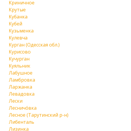
Криничное
Крутые
Кубанка
Кубей
Кузьменка
Кулевча
Курган (Одесская обл.)
Курисово
Кучурган
Куяльник
Лабушное
Ламбровка
Ларжанка
Левадовка
Лески
Лесничо́вка
Лесное (Тарутинский р-н)
Либенталь
Лизинка