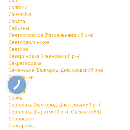
обл.
Салгани
Санжейка
Сарата
Сафьяны
Светлогорское (Раздельнянский р-н)
Светлодолинское
Светлое
Севериновка (Ивановский р-н)
Секретаровка
Семеновка (Белгород-Днестровский р-н)
Семихатки
Сенное
КНОПКА
СВЯЗИ
Сербка
Сербы
Сергеевка (Белгород-Днестровский р-н)
Сергеевка (Саратский р-н., Одеская обл.)
Серпневое
Скосаревка