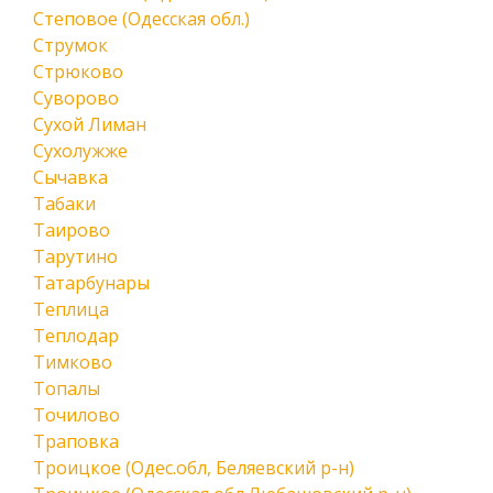
Степовое (Одесская обл.)
Струмок
Стрюково
Суворово
Сухой Лиман
Сухолужже
Сычавка
Табаки
Таирово
Тарутино
Татарбунары
Теплица
Теплодар
Тимково
Топалы
Точилово
Траповка
Троицкое (Одес.обл, Беляевский р-н)