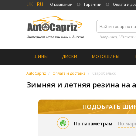
UK
RU
О компании
Гарантии
Оплата и до
Интернет-магазин шин и дисков
Например, "Летние 
ШИНЫ
ДИСКИ
МОТОШИНЫ
AutoCapriz
Оплата и доставка
Старобельск
Зимняя и летняя резина на а
ПОДОБРАТЬ ШИ
По параметрам
По мар