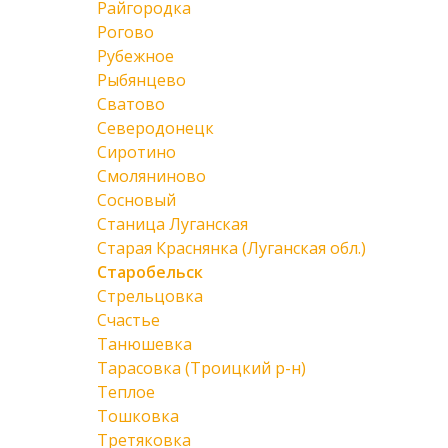
Райгородка
Рогово
Рубежное
Рыбянцево
Сватово
Северодонецк
Сиротино
Смоляниново
Сосновый
Станица Луганская
Старая Краснянка (Луганская обл.)
Старобельск
Стрельцовка
Счастье
Танюшевка
Тарасовка (Троицкий р-н)
Теплое
Тошковка
Третяковка