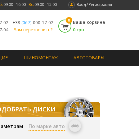
б:
09:00 - 16:00
Вс:
09:00 - 15:00
Вход / Регистрация
0
Ваша корзина
7-02
+38
(067)
000-17-02
7-04
Вам перезвонить?
0 грн
ЩИЕ
ШИНОМОНТАЖ
АВТОТОВАРЫ
ОДОБРАТЬ ДИСКИ
раметрам
По марке авто