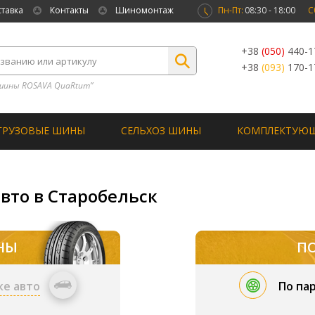
ставка
Контакты
Шиномонтаж
Пн-Пт:
08:30 - 18:00
С
+38
(050)
440-1
+38
(093)
170-1
шины ROSAVA QuaRtum”
ГРУЗОВЫЕ ШИНЫ
СЕЛЬХОЗ ШИНЫ
КОМПЛЕКТУЮ
вто в Старобельск
НЫ
П
ке авто
По па