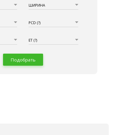
ШИРИНА
PCD
(?)
ET
(?)
Подобрать