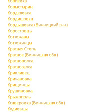
Копиевка
Копыстырин
Корделевка
Кордишовка
Кордышевка (Винницкий р-н.)
Коростовцы
Котюжаны
Котюжинцы
Красная Степь
Красное (Винницкая обл.)
Краснополка
Красноселка
Крикливец
Кричановка
Крищинцы
Крушиновка
Крыжополь
Ксаверовка (Винницкая обл.)
Кудиевцы