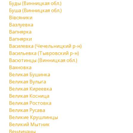
Буды (Винницкая обл.)
Буша (Винницкая обл.)
Вівсяники
Вазлуевка
Вапнярка
Вапнярки
Василевка (Чечельницкий р-н)
Васильевка (Тывровский р-н)
Васютинцы (Винницкая обл.)
Вахновка
Великая Бушинка
Великая Вулыга
Великая Киреевка
Великая Косница
Великая Ростовка
Великая Русава
Великие Крушлинцы
Великий Мытник
Вендичаны