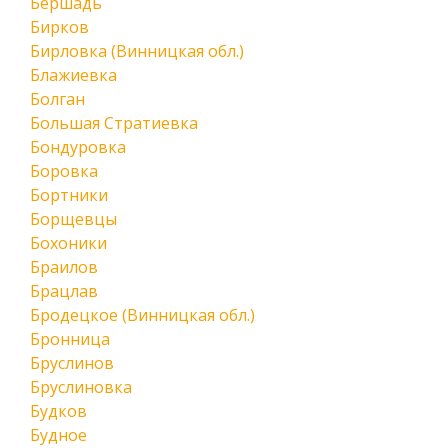
Бершадь
Бирков
Бирловка (Винницкая обл.)
Блажиевка
Болган
Большая Стратиевка
Бондуровка
Боровка
Бортники
Борщевцы
Бохоники
Браилов
Брацлав
Бродецкое (Винницкая обл.)
Бронница
Бруслинов
Бруслиновка
Будков
Будное