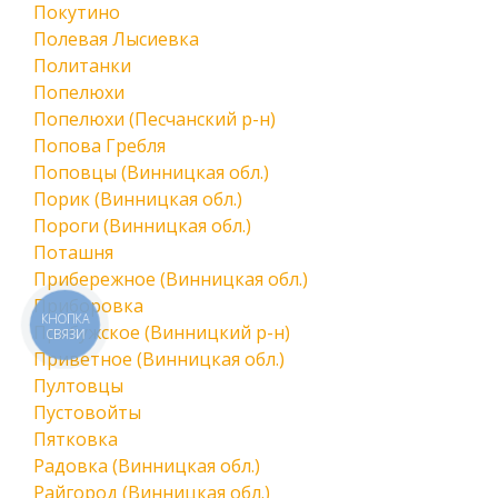
Покутино
Полевая Лысиевка
Политанки
Попелюхи
Попелюхи (Песчанский р-н)
Попова Гребля
Поповцы (Винницкая обл.)
Порик (Винницкая обл.)
Пороги (Винницкая обл.)
Поташня
Прибережное (Винницкая обл.)
Приборовка
КНОПКА
Прибужское (Винницкий р-н)
СВЯЗИ
Приветное (Винницкая обл.)
Пултовцы
Пустовойты
Пятковка
Радовка (Винницкая обл.)
Райгород (Винницкая обл.)