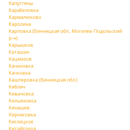
Капустяны
Карабеловка
Кармалюково
Каролина
Карповка (Винницкая обл., Могилев-Подольский
р-н)
Карышков
Каташин
Кацмазов
Качановка
Качковка
Кашперовка (Винницкая обл.)
Киблич
Кивачовка
Кильяновка
Кинашев
Кирнасовка
Кислицкое
Китайгород