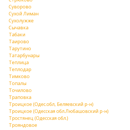
Суворово
Сухой Лиман
Сухолужже
Сычавка
Табаки
Таирово
Тарутино
Татарбунары
Теплица
Теплодар
Тимково
Топалы
Точилово
Траповка
Троицкое (Одес.обл, Беляевский р-н)
Троицкое (Одесская обл.Любашовский р-н)
Тростянец (Одесская обл.)
Трояндовое