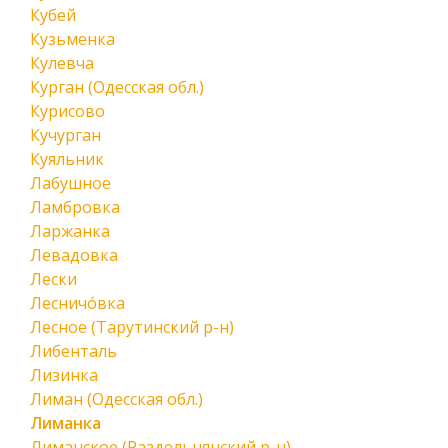
Кубей
Кузьменка
Кулевча
Курган (Одесская обл.)
Курисово
Кучурган
Куяльник
Лабушное
Ламбровка
Ларжанка
Левадовка
Лески
Лесничо́вка
Лесное (Тарутинский р-н)
Либенталь
Лизинка
Лиман (Одесская обл.)
Лиманка
Лиманское (Раздельнянский р-н)