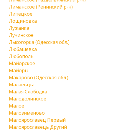
Лиманское (Ренинский р-н)
Липецкое
Лощиновка
Лужанка
Лучинское
Лысогорка (Одесская обл.)
Любашевка
Любополь
Майорское
Майоры
Макарово (Одесская обл.)
Малаевцы
Малая Слободка
Малодолинское
Малое
Малозименово
Малоярославец Первый
Малоярославець Другий