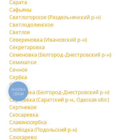
Сарата
Сафьяны
Светлогорское (Раздельнянский р-н)
Светлодолинское
Светлое
Севериновка (Ивановский р-н)
Секретаровка
Семеновка (Белгород-Днестровский р-н)
Семихатки
Сенное
Сербка
Сербы
КНОПКА
Сергеевка (Белгород-Днестровский р-н)
СВЯЗИ
Сергеевка (Саратский р-н., Одеская обл.)
Серпневое
Скосаревка
Славяносербка
Слободка (Подольский р-н)
Слюсарево