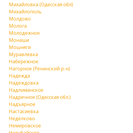
Михайловка (Одесская обл)
Михайлополь
Молдово
Молога
Молодежное
Монаши
Мошняги
Муравлевка
Набережное
Нагорное (Ренинский р-н)
Надежда
Надеждовка
Надлиманское
Надречное (Одесская обл.)
Надъярное
Настасиевка
Неделково
Немировское
Нерубайское