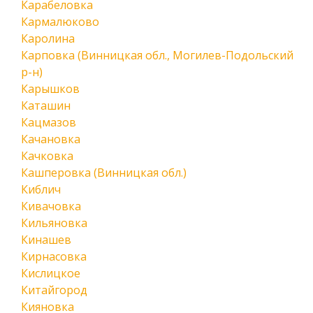
Карабеловка
Кармалюково
Каролина
Карповка (Винницкая обл., Могилев-Подольский
р-н)
Карышков
Каташин
Кацмазов
Качановка
Качковка
Кашперовка (Винницкая обл.)
Киблич
Кивачовка
Кильяновка
Кинашев
Кирнасовка
Кислицкое
Китайгород
Кияновка