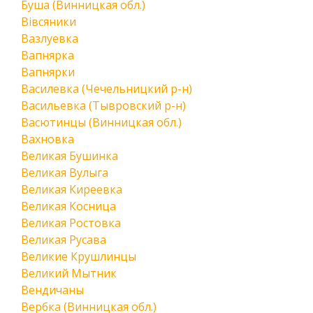
Буша (Винницкая обл.)
Вівсяники
Вазлуевка
Вапнярка
Вапнярки
Василевка (Чечельницкий р-н)
Васильевка (Тывровский р-н)
Васютинцы (Винницкая обл.)
Вахновка
Великая Бушинка
Великая Вулыга
Великая Киреевка
Великая Косница
Великая Ростовка
Великая Русава
Великие Крушлинцы
Великий Мытник
Вендичаны
Вербка (Винницкая обл.)