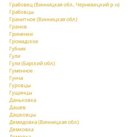
Грабовец (Винницкая обл., Черневецкий р-н)
Грабовцы
Гранитное (Винницкая обл.)
Гранов
Гриненки
Громадское
Губник
Гули
Гули (Барский обл.)
Гуменное
Гунча
Гуровцы
Гущинцы
Даньковка
Дашев
Дашковцы
Демидовка (Винницкая обл.)
Демковка
Демовка