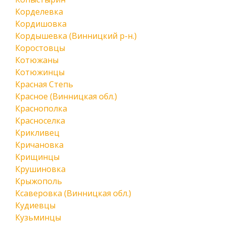
Корделевка
Кордишовка
Кордышевка (Винницкий р-н.)
Коростовцы
Котюжаны
Котюжинцы
Красная Степь
Красное (Винницкая обл.)
Краснополка
Красноселка
Крикливец
Кричановка
Крищинцы
Крушиновка
Крыжополь
Ксаверовка (Винницкая обл.)
Кудиевцы
Кузьминцы