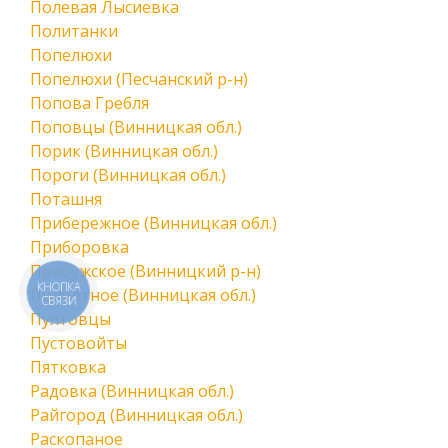
Полевая Лысиевка
Политанки
Попелюхи
Попелюхи (Песчанский р-н)
Попова Гребля
Поповцы (Винницкая обл.)
Порик (Винницкая обл.)
Пороги (Винницкая обл.)
Поташня
Прибережное (Винницкая обл.)
Приборовка
Прибужское (Винницкий р-н)
КНОПКА
Приветное (Винницкая обл.)
СВЯЗИ
Пултовцы
Пустовойты
Пятковка
Радовка (Винницкая обл.)
Райгород (Винницкая обл.)
Раскопаное