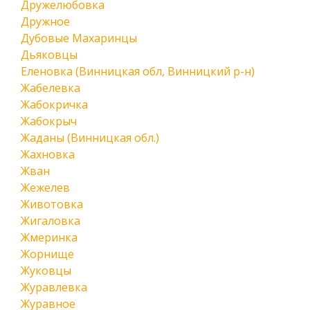
Дружелюбовка
Дружное
Дубовые Махаринцы
Дьяковцы
Еленовка (Винницкая обл, Винницкий р-н)
Жабелевка
Жабокричка
Жабокрыч
Жаданы (Винницкая обл.)
Жахновка
Жван
Жежелев
Животовка
Жигаловка
Жмеринка
Жорнище
Жуковцы
Журавлевка
Журавное