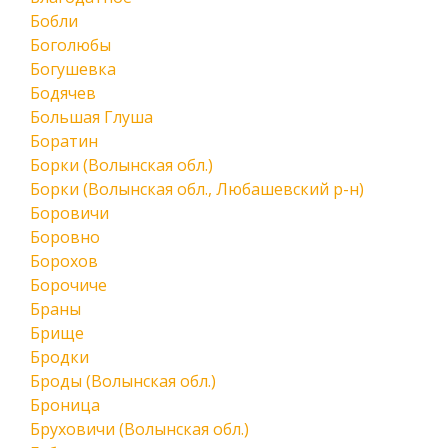
Бобли
Боголюбы
Богушевка
Бодячев
Большая Глуша
Боратин
Борки (Волынская обл.)
Борки (Волынская обл., Любашевский р-н)
Боровичи
Боровно
Борохов
Борочиче
Браны
Брище
Бродки
Броды (Волынская обл.)
Броница
Бруховичи (Волынская обл.)