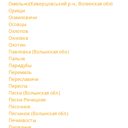
Омельно(Киверцовський р-н., Волинская обл)
Орищи
Осмиловичи
Осовцы
Охлопов
Охновка
Охотин
Павловка (Волынская обл.)
Пальче
Паридубы
Перемиль
Переславичи
Переспа
Пески (Волынская обл.)
Пески-Речицкие
Песочное
Песчаное (Волынская обл.)
Печихвосты
Пирванче