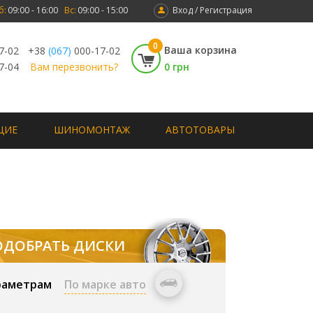
б:
09:00 - 16:00
Вс:
09:00 - 15:00
Вход / Регистрация
0
Ваша корзина
7-02
+38
(067)
000-17-02
7-04
Вам перезвонить?
0 грн
ЩИЕ
ШИНОМОНТАЖ
АВТОТОВАРЫ
ОДОБРАТЬ ДИСКИ
раметрам
По марке авто