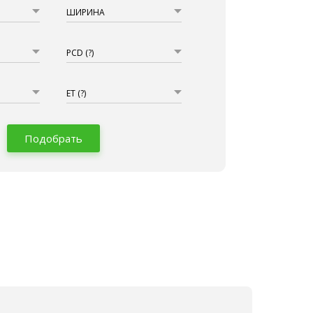
ШИРИНА
PCD
(?)
ET
(?)
Подобрать