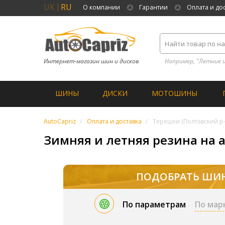
UK
RU
О компании
Гарантии
Оплата и до
Интернет-магазин шин и дисков
Например, "Летние 
ШИНЫ
ДИСКИ
МОТОШИНЫ
AutoCapriz
Оплата и доставка
Терешки (Полтавский р-
Зимняя и летняя резина на а
ПОДОБРАТЬ ШИ
По параметрам
По мар