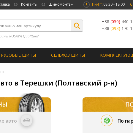
ставка
Контакты
Шиномонтаж
Пн-Пт:
08:30 - 18:00
С
+38
(050)
440-1
+38
(093)
170-1
шины ROSAVA QuaRtum”
ГРУЗОВЫЕ ШИНЫ
СЕЛЬХОЗ ШИНЫ
КОМПЛЕКТУЮ
н)
вто в Терешки (Полтавский р-н)
НЫ
П
ке авто
По па