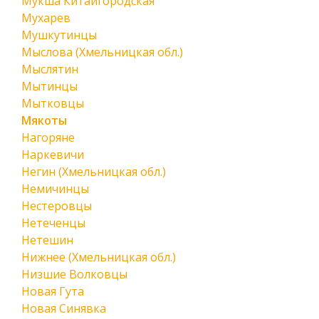
Мукша Китайгородская
Мухарев
Мушкутинцы
Мыслова (Хмельницкая обл.)
Мыслятин
Мытинцы
Мытковцы
Мякоты
Нагоряне
Наркевичи
Негин (Хмельницкая обл.)
Немичинцы
Нестеровцы
Нетеченцы
Нетешин
Нижнее (Хмельницкая обл.)
Низшие Волковцы
Новая Гута
Новая Синявка