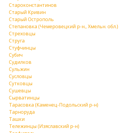
Староконстантинов
Старый Кривин
Старый Острополь
Степановка (Чемеровецкий р-н., Хмельн. обл.)
Стреховцы
Струга
Стуфчинцы
Субич
Судилков
Сульжин
Сусловцы
Сутковцы
Сушевцы
Сырватинцы
Тарасовка (Каменец-Подольский р-н)
Тарноруда
Ташки
Тележинцы (Изяславский р-н)