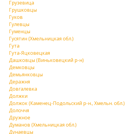
Грузевица
Грушковцы
Гуков
Гулевцы
Гуменцы
Гусятин (Хмельницкая обл.)
Гута
Гута-Яцковецкая
Дашковцы (Виньковецкий р-н)
Демковцы
Демьянковцы
Деражня
Довгалевка
Должки
Должок (Каменец-Подольский р-н., Хмельн. обл.)
Долоччя
Дружное
Думанов (Хмельницкая обл.)
Дунаевцы