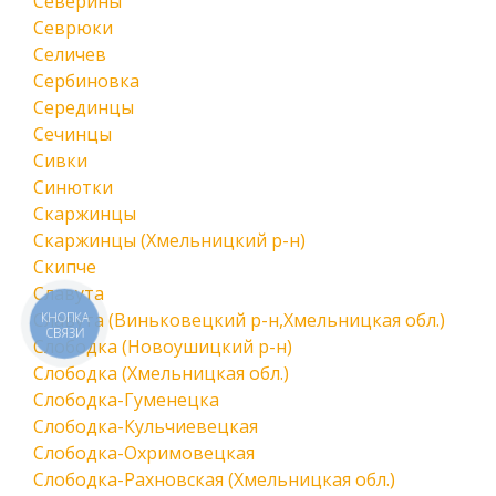
Северины
Севрюки
Селичев
Сербиновка
Серединцы
Сечинцы
Сивки
Синютки
Скаржинцы
Скаржинцы (Хмельницкий р-н)
Скипче
Славута
Славута (Виньковецкий р-н,Хмельницкая обл.)
КНОПКА
СВЯЗИ
Слободка (Новоушицкий р-н)
Слободка (Хмельницкая обл.)
Слободка-Гуменецка
Слободка-Кульчиевецкая
Слободка-Охримовецкая
Слободка-Рахновская (Хмельницкая обл.)