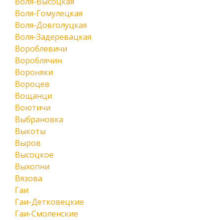
Воля-Высоцкая
Воля-Гомулецкая
Воля-Довголуцкая
Воля-Задеревацкая
Вороблевичи
Вороблячин
Вороняки
Вороцев
Вощанци
Воютичи
Выбрановка
Выкоты
Выров
Высоцкое
Выхопни
Вязова
Гаи
Гаи-Детковецкие
Гаи-Смоленские