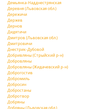
Демьянка-Надднестрянская
Деревня (Львовская обл.)
Дережичи
Держев
Дернов
Дидятичи
Дмитров (Львовская обл.)
Дмитровичи
Днестрик-Дубовой
Добривляны (Стрыйский р-н)
Добровляны
Добровляны (Жидачевский р-н)
Доброгостив
Добромиль
Добросин
Добростаны
Добротвор
Добряны
Добряны (Львовская обл.)