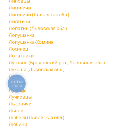
Липовцы
Лисиничи
Лисиничи (Львовская обл.)
Лисятичи
Лопатин (Львовская обл.)
Лопушанка
Лопушанка-Хомина
Лосинец
Лотатники
Луговое (Бродовский р-н., Львовская обл.)
Лукаши (Львовская обл.)
Луки
КНОПКА
Лучаны
СВЯЗИ
Лучицы
Лучковцы
Лысовичи
Львов
Любеля (Львовская обл.)
Любини