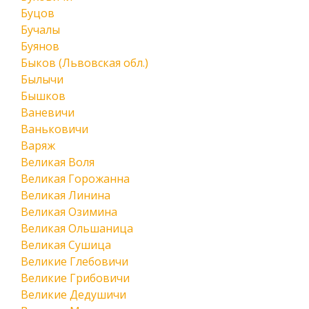
Буцов
Бучалы
Буянов
Быков (Львовская обл.)
Былычи
Бышков
Ваневичи
Ваньковичи
Варяж
Великая Воля
Великая Горожанна
Великая Линина
Великая Озимина
Великая Ольшаница
Великая Сушица
Великие Глебовичи
Великие Грибовичи
Великие Дедушичи