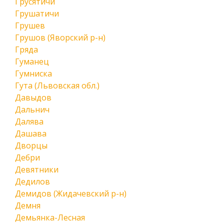
Грусятичи
Грушатичи
Грушев
Грушов (Яворский р-н)
Гряда
Гуманец
Гумниска
Гута (Львовская обл.)
Давыдов
Дальнич
Далява
Дашава
Дворцы
Дебри
Девятники
Дедилов
Демидов (Жидачевский р-н)
Демня
Демьянка-Лесная