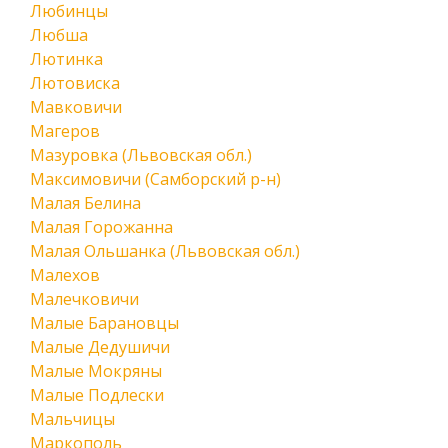
Любинцы
Любша
Лютинка
Лютовиска
Мавковичи
Магеров
Мазуровка (Львовская обл.)
Максимовичи (Самборский р-н)
Малая Белина
Малая Горожанна
Малая Ольшанка (Львовская обл.)
Малехов
Малечковичи
Малые Барановцы
Малые Дедушичи
Малые Мокряны
Малые Подлески
Мальчицы
Маркополь