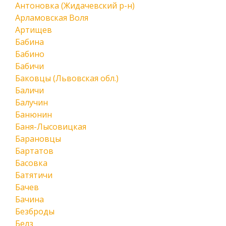
Антоновка (Жидачевский р-н)
Арламовская Воля
Артищев
Бабина
Бабино
Бабичи
Баковцы (Львовская обл.)
Баличи
Балучин
Банюнин
Баня-Лысовицкая
Барановцы
Бартатов
Басовка
Батятичи
Бачев
Бачина
Безброды
Белз