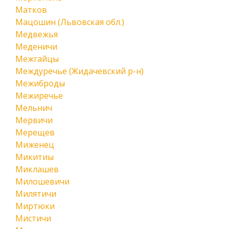
Матков
Мацошин (Львовская обл.)
Медвежья
Меденичи
Межгайцы
Междуречье (Жидачевский р-н)
Межиброды
Межиречье
Мельнич
Мервичи
Мерещев
Миженец
Микитиы
Миклашев
Милошевичи
Милятичи
Миртюки
Мистичи