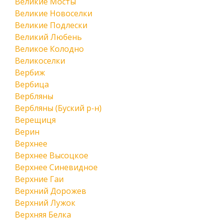
Великие Мосты
Великие Новоселки
Великие Подлески
Великий Любень
Великое Колодно
Великоселки
Вербиж
Вербица
Вербляны
Вербляны (Буский р-н)
Верещиця
Верин
Верхнее
Верхнее Высоцкое
Верхнее Синевидное
Верхние Гаи
Верхний Дорожев
Верхний Лужок
Верхняя Белка