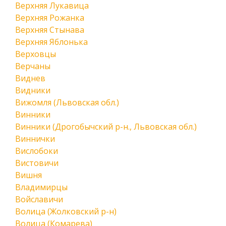
Верхняя Лукавица
Верхняя Рожанка
Верхняя Стынава
Верхняя Яблонька
Верховцы
Верчаны
Виднев
Видники
Вижомля (Львовская обл.)
Винники
Винники (Дрогобычский р-н., Львовская обл.)
Виннички
Вислобоки
Вистовичи
Вишня
Владимирцы
Войславичи
Волица (Жолковский р-н)
Волица (Комарева)