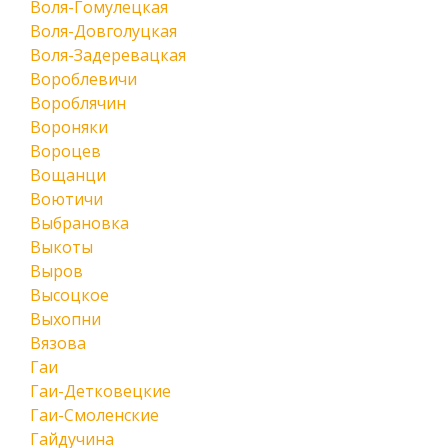
Воля-Гомулецкая
Воля-Довголуцкая
Воля-Задеревацкая
Вороблевичи
Вороблячин
Вороняки
Вороцев
Вощанци
Воютичи
Выбрановка
Выкоты
Выров
Высоцкое
Выхопни
Вязова
Гаи
Гаи-Детковецкие
Гаи-Смоленские
Гайдучина