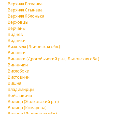
Верхняя Рожанка
Верхняя Стынава
Верхняя Яблонька
Верховцы
Верчаны
Виднев
Видники
Вижомля (Львовская обл.)
Винники
Винники (Дрогобычский р-н., Львовская обл.)
Виннички
Вислобоки
Вистовичи
Вишня
Владимирцы
Войславичи
Волица (Жолковский р-н)
Волица (Комарева)
Волица (Львовская обл.)