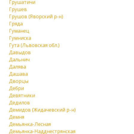
Грушатичи
Грушев
Грушов (Яворский р-н)
Гряда
Гуманец
Гумниска
Гута (Львовская обл.)
Давыдов
Дальнич
Далява
Дашава
Дворцы
Дебри
Девятники
Дедилов
Демидов (Жидачевский р-н)
Демня
Демьянка-Лесная
Демьянка-Надднестрянская