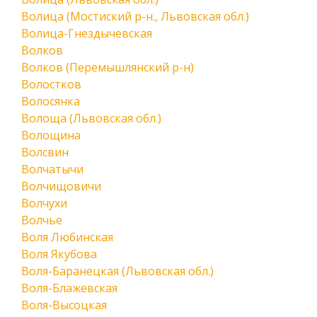
Волица (Мостиский р-н., Львовская обл.)
Волица-Гнездычевская
Волков
Волков (Перемышлянский р-н)
Волостков
Волосянка
Волоща (Львовская обл.)
Волощина
Волсвин
Волчатычи
Волчищовичи
Волчухи
Волчье
Воля Любинская
Воля Якубова
Воля-Баранецкая (Львовская обл.)
Воля-Блажевская
Воля-Высоцкая