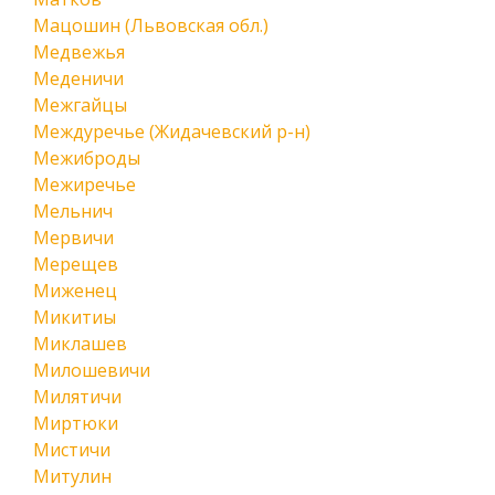
Мацошин (Львовская обл.)
Медвежья
Меденичи
Межгайцы
Междуречье (Жидачевский р-н)
Межиброды
Межиречье
Мельнич
Мервичи
Мерещев
Миженец
Микитиы
Миклашев
Милошевичи
Милятичи
Миртюки
Мистичи
Митулин