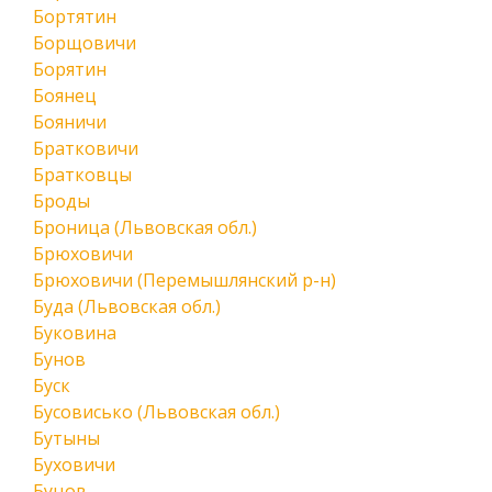
Бортятин
Борщовичи
Борятин
Боянец
Бояничи
Братковичи
Братковцы
Броды
Броница (Львовская обл.)
Брюховичи
Брюховичи (Перемышлянский р-н)
Буда (Львовская обл.)
Буковина
Бунов
Буск
Бусовисько (Львовская обл.)
Бутыны
Буховичи
Буцов