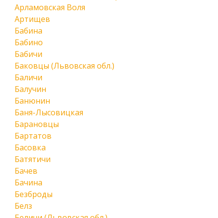
Арламовская Воля
Артищев
Бабина
Бабино
Бабичи
Баковцы (Львовская обл.)
Баличи
Балучин
Банюнин
Баня-Лысовицкая
Барановцы
Бартатов
Басовка
Батятичи
Бачев
Бачина
Безброды
Белз
Беличи (Львовская обл.)