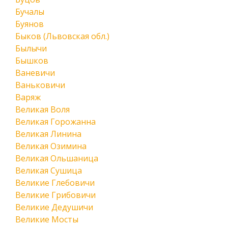
Бучалы
Буянов
Быков (Львовская обл.)
Былычи
Бышков
Ваневичи
Ваньковичи
Варяж
Великая Воля
Великая Горожанна
Великая Линина
Великая Озимина
Великая Ольшаница
Великая Сушица
Великие Глебовичи
Великие Грибовичи
Великие Дедушичи
Великие Мосты