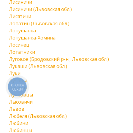
Лисиничи
Лисиничи (Львовская обл.)
Лисятичи
Лопатин (Львовская обл.)
Лопушанка
Лопушанка-Хомина
Лосинец
Лотатники
Луговое (Бродовский р-н., Львовская обл.)
Лукаши (Львовская обл.)
Луки
Лучаны
КНОПКА
Лучицы
СВЯЗИ
Лучковцы
Лысовичи
Львов
Любеля (Львовская обл.)
Любини
Любинцы