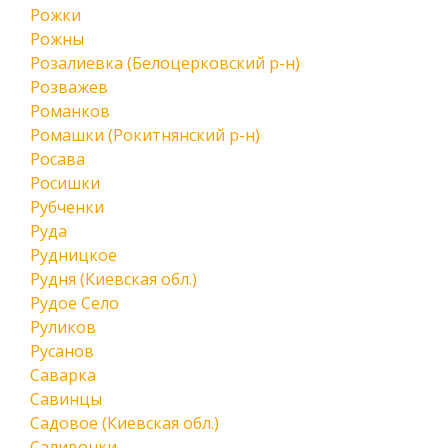
Рожки
Рожны
Розалиевка (Белоцерковский р-н)
Розважев
Романков
Ромашки (Рокитнянский р-н)
Росава
Росишки
Рубченки
Руда
Рудницкое
Рудня (Киевская обл.)
Рудое Село
Руликов
Русанов
Саварка
Савинцы
Садовое (Киевская обл.)
Саливонки