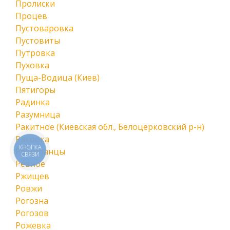
Пролиски
Процев
Пустоваровка
Пустовиты
Путровка
Пуховка
Пуща-Водица (Киев)
Пятигоры
Радинка
Разумница
Ракитное (Киевская обл., Белоцерковский р-н)
Раковка
КНОПКА
Раскопанцы
СВЯЗИ
Ревное
Ржищев
Ровжи
Рогозна
Рогозов
Рожевка