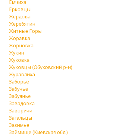
Емчиха
Ерковцы
Жердова
Жеребятин
Житные Горы
Жоравка
Жорновка
Жукин
Жуковка
Жуковцы (Обуховский р-н)
Журавлиха
Заборье
Забучье
Забуянье
Завадовка
Заворичи
Загальцы
Зазимье
Займище (Киевская обл.)