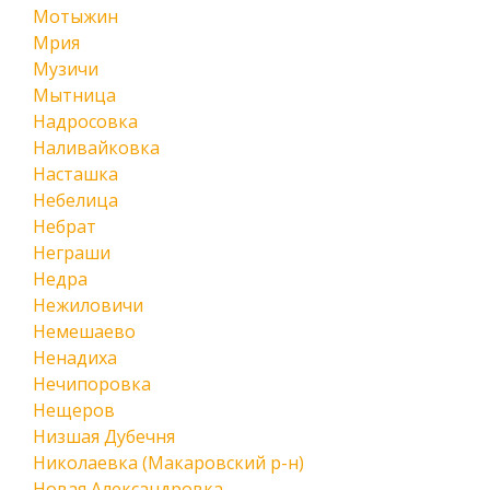
Мотыжин
Мрия
Музичи
Мытница
Надросовка
Наливайковка
Насташка
Небелица
Небрат
Неграши
Недра
Нежиловичи
Немешаево
Ненадиха
Нечипоровка
Нещеров
Низшая Дубечня
Николаевка (Макаровский р-н)
Новая Александровка