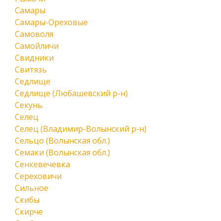
Самары
Самары-Ореховые
Самоволя
Самойличи
Свидники
Свитязь
Седлище
Седлище (Любашевский р-н)
Секунь
Селец
Селец (Владимир-Волынский р-н)
Сельцо (Волынская обл.)
Семаки (Волынская обл.)
Сенкевечевка
Сереховичи
Сильное
Скибы
Скирче