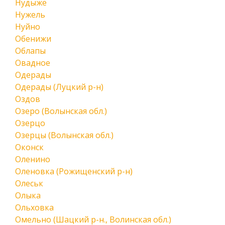
Нудыже
Нужель
Нуйно
Обенижи
Облапы
Овадное
Одерады
Одерады (Луцкий р-н)
Оздов
Озеро (Волынская обл.)
Озерцо
Озерцы (Волынская обл.)
Оконск
Оленино
Оленовка (Рожищенский р-н)
Олеськ
Олыка
Ольховка
Омельно (Шацкий р-н., Волинская обл.)