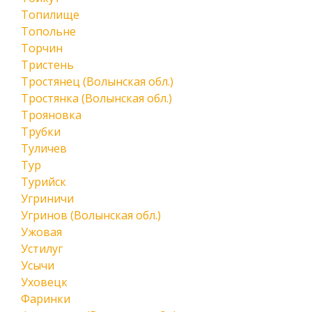
Топилище
Топольне
Торчин
Тристень
Тростянец (Волынская обл.)
Тростянка (Волынская обл.)
Трояновка
Трубки
Туличев
Тур
Турийск
Угриничи
Угринов (Волынская обл.)
Ужовая
Устилуг
Усычи
Уховецк
Фаринки