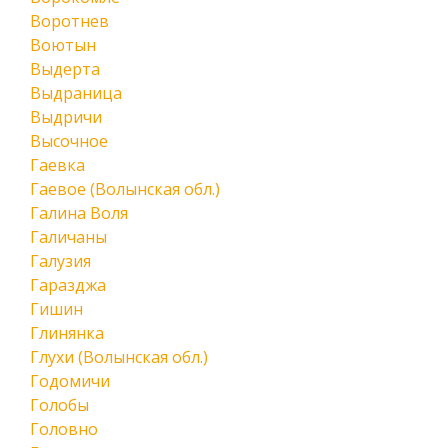
Воротнев
Воютын
Выдерта
Выдраница
Выдричи
Высочное
Гаевка
Гаевое (Волынская обл.)
Галина Воля
Галичаны
Галузия
Гаразджа
Гишин
Глинянка
Глухи (Волынская обл.)
Годомичи
Голобы
Головно