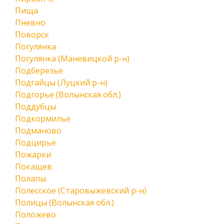
Пища
Пневно
Поворск
Погулянка
Погулянка (Маневицкой р-н)
Подберезье
Подгайцы (Луцкий р-н)
Подгорье (Волынская обл.)
Поддубцы
Подкормилье
Подманово
Подцирье
Пожарки
Покащев
Полапы
Полесское (Старовыжевский р-н)
Полицы (Волынская обл.)
Положево