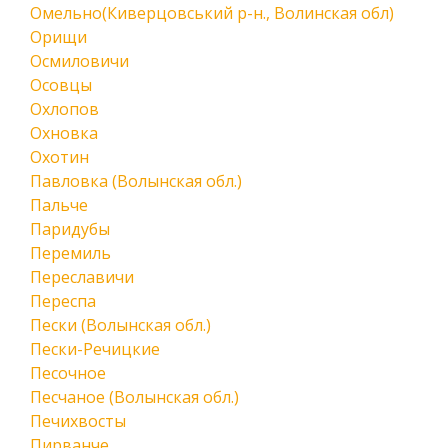
Омельно(Киверцовський р-н., Волинская обл)
Орищи
Осмиловичи
Осовцы
Охлопов
Охновка
Охотин
Павловка (Волынская обл.)
Пальче
Паридубы
Перемиль
Переславичи
Переспа
Пески (Волынская обл.)
Пески-Речицкие
Песочное
Песчаное (Волынская обл.)
Печихвосты
Пирванче