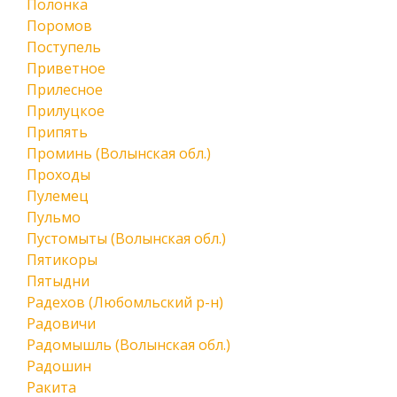
Полонка
Поромов
Поступель
Приветное
Прилесное
Прилуцкое
Припять
Проминь (Волынская обл.)
Проходы
Пулемец
Пульмо
Пустомыты (Волынская обл.)
Пятикоры
Пятыдни
Радехов (Любомльский р-н)
Радовичи
Радомышль (Волынская обл.)
Радошин
Ракита