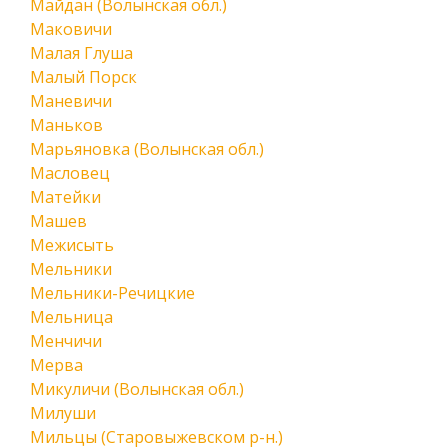
Майдан (Волынская обл.)
Маковичи
Малая Глуша
Малый Порск
Маневичи
Маньков
Марьяновка (Волынская обл.)
Масловец
Матейки
Машев
Межисыть
Мельники
Мельники-Речицкие
Мельница
Менчичи
Мерва
Микуличи (Волынская обл.)
Милуши
Мильцы (Старовыжевском р-н.)