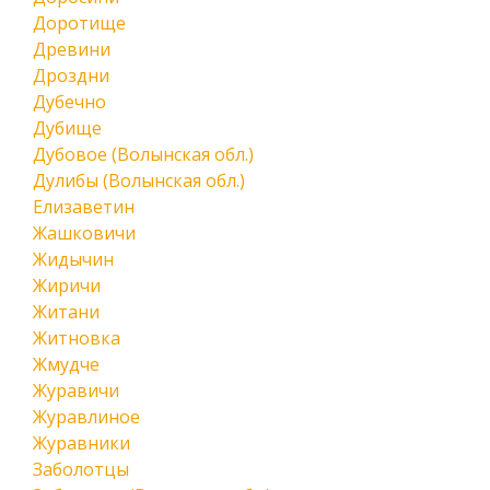
Доротище
Древини
Дроздни
Дубечно
Дубище
Дубовое (Волынская обл.)
Дулибы (Волынская обл.)
Елизаветин
Жашковичи
Жидычин
Жиричи
Житани
Житновка
Жмудче
Журавичи
Журавлиное
Журавники
Заболотцы