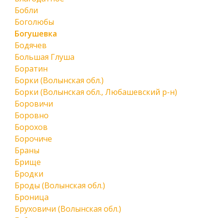
Бобли
Боголюбы
Богушевка
Бодячев
Большая Глуша
Боратин
Борки (Волынская обл.)
Борки (Волынская обл., Любашевский р-н)
Боровичи
Боровно
Борохов
Борочиче
Браны
Брище
Бродки
Броды (Волынская обл.)
Броница
Бруховичи (Волынская обл.)