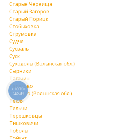
Старые Червища
Старый Загоров
Старый Порицк
Стобыховка
Струмовка
Судче
Сусваль
Суск
Суходолы (Волынская обл.)
Сырники
Тагачин
Тарасово
КНОПКА
Теклино (Волынская обл.)
СВЯЗИ
Текля
Тельчи
Терешковцы
Тишковичи
Тоболы
Тойкут