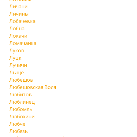
Личани
Личины
Лобачевка
Лобна
Локачи
Ломачанка
Луков
Луцк
Лучичи
Лыще
Любешов
Любешовская Воля
Любитов
Люблинец
Любомль
Любохини
Любче
Любязь