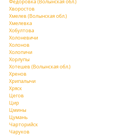
Федоровка (Волынская обл.)
Хворостов
Хмелев (Волынская обл.)
Хмелевка
Хобултова
Холоневичи
Холонов
Холопичи
Хорлупы
Хотешев (Волынская обл.)
Хренов
Хрипалычи
Хряск
Цегов
Цир
Цмины
Цумань
Чарторийск
Чаруков