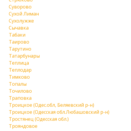
Суворово
Сухой Лиман
Сухолужже
Сычавка
Табаки
Таирово
Тарутино
Татарбунары
Теплица
Теплодар
Тимково
Топалы
Точилово
Траповка
Троицкое (Одес.обл, Беляевский р-н)
Троицкое (Одесская обл.Любашовский р-н)
Тростянец (Одесская обл.)
Трояндовое