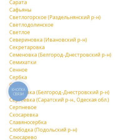
Сарата
Сафьяны
Светлогорское (Раздельнянский р-н)
Светлодолинское
Светлое
Севериновка (Ивановский р-н)
Секретаровка
Семеновка (Белгород-Днестровский р-н)
Семихатки
Сенное
Сербка
Сербы
КНОПКА
Сергеевка (Белгород-Днестровский р-н)
СВЯЗИ
Сергеевка (Саратский р-н., Одеская обл.)
Серпневое
Скосаревка
Славяносербка
Слободка (Подольский р-н)
Слюсарево