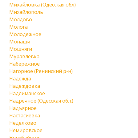
Михайловка (Одесская обл)
Михайлополь
Молдово
Молога
Молодежное
Монаши
Мошняги
Муравлевка
Набережное
Нагорное (Ренинский р-н)
Надежда
Надеждовка
Надлиманское
Надречное (Одесская обл.)
Надъярное
Настасиевка
Неделково
Немировское
Нерубайское