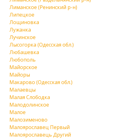
Лиманское (Ренинский р-н)
Липецкое
Лощиновка
Лужанка
Лучинское
Лысогорка (Одесская обл.)
Любашевка
Любополь
Майорское
Майоры
Макарово (Одесская обл.)
Малаевцы
Малая Слободка
Малодолинское
Малое
Малозименово
Малоярославец Первый
Малоярославець Другий