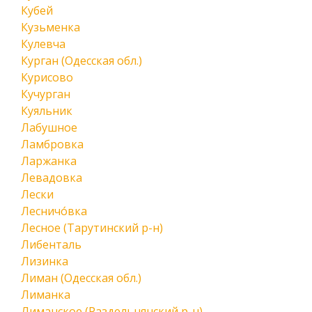
Кубей
Кузьменка
Кулевча
Курган (Одесская обл.)
Курисово
Кучурган
Куяльник
Лабушное
Ламбровка
Ларжанка
Левадовка
Лески
Лесничо́вка
Лесное (Тарутинский р-н)
Либенталь
Лизинка
Лиман (Одесская обл.)
Лиманка
Лиманское (Раздельнянский р-н)