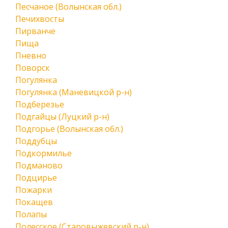
Песчаное (Волынская обл.)
Печихвосты
Пирванче
Пища
Пневно
Поворск
Погулянка
Погулянка (Маневицкой р-н)
Подберезье
Подгайцы (Луцкий р-н)
Подгорье (Волынская обл.)
Поддубцы
Подкормилье
Подманово
Подцирье
Пожарки
Покащев
Полапы
Полесское (Старовыжевский р-н)