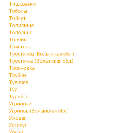
Тишковичи
Тоболы
Тойкут
Топилище
Топольне
Торчин
Тристень
Тростянец (Волынская обл.)
Тростянка (Волынская обл.)
Трояновка
Трубки
Туличев
Тур
Турийск
Угриничи
Угринов (Волынская обл.)
Ужовая
Устилуг
Усычи