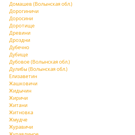
Домашев (Волынская обл.)
Дорогиничи
Доросини
Доротище
Древини
Дроздни
Дубечно
Дубище
Дубовое (Волынская обл.)
Дулибы (Волынская обл.)
Елизаветин
Жашковичи
Жидычин
Жиричи
Житани
Житновка
Жмудче
Журавичи
Журавлиное