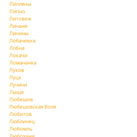
Липляны
Липно
Литовеж
Личани
Личины
Лобачевка
Лобна
Локачи
Ломачанка
Луков
Луцк
Лучичи
Лыще
Любешов
Любешовская Воля
Любитов
Люблинец
Любомль
Любохини