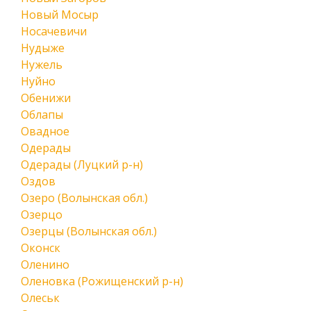
Новый Мосыр
Носачевичи
Нудыже
Нужель
Нуйно
Обенижи
Облапы
Овадное
Одерады
Одерады (Луцкий р-н)
Оздов
Озеро (Волынская обл.)
Озерцо
Озерцы (Волынская обл.)
Оконск
Оленино
Оленовка (Рожищенский р-н)
Олеськ