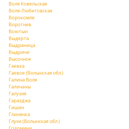
Воля Ковельская
Воля-Любитовская
Ворокомле
Воротнев
Воютын
Выдерта
Выдраница
Выдричи
Высочное
Гаевка
Гаевое (Волынская обл.)
Галина Воля
Галичаны
Галузия
Гаразджа
Гишин
Глинянка
Глухи (Волынская обл.)
Годомичи