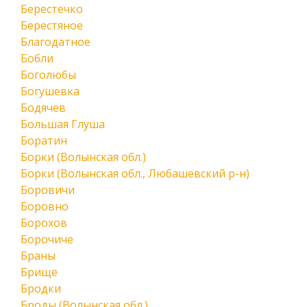
Берестечко
Берестяное
Благодатное
Бобли
Боголюбы
Богушевка
Бодячев
Большая Глуша
Боратин
Борки (Волынская обл.)
Борки (Волынская обл., Любашевский р-н)
Боровичи
Боровно
Борохов
Борочиче
Браны
Брище
Бродки
Броды (Волынская обл.)