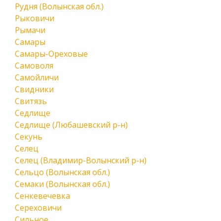
Рудня (Волынская обл.)
Рыковичи
Рымачи
Самары
Самары-Ореховые
Самоволя
Самойличи
Свидники
Свитязь
Седлище
Седлище (Любашевский р-н)
Секунь
Селец
Селец (Владимир-Волынский р-н)
Сельцо (Волынская обл.)
Семаки (Волынская обл.)
Сенкевечевка
Сереховичи
Сильное