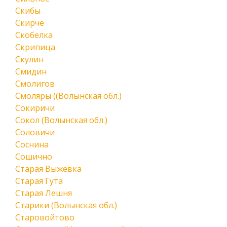
Скибы
Скирче
Скобелка
Скрипица
Скулин
Смидин
Смолигов
Смоляры ((Волынская обл.)
Сокиричи
Сокол (Волынская обл.)
Соловичи
Соснина
Сошично
Старая Выжевка
Старая Гута
Старая Лешня
Старики (Волынская обл.)
Старовойтово