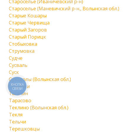
Староселье (Иваничевский р-н)
Староселье (Маневичский р-н., Волынская обл.)
Старые Кошары
Старые Червища
Старый Загоров
Старый Порицк
Стобыховка
Струмовка
Судче
Сусваль
Суск
Суходолы (Волынская обл.)
КНОПКА
Сырники
СВЯЗИ
Тагачин
Тарасово
Теклино (Волынская обл.)
Текля
Тельчи
Терешковцы