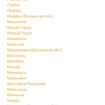
Любче
Любязь
Майдан (Волынская обл.)
Маковичи
Малая Глуша
Малый Порск
Маневичи
Маньков
Марьяновка (Волынская обл.)
Масловец
Матейки
Машев
Межисыть
Мельники
Мельники-Речицкие
Мельница
Менчичи
Мерва