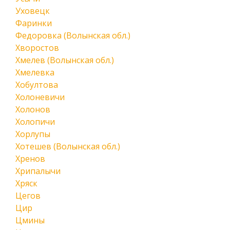
Уховецк
Фаринки
Федоровка (Волынская обл.)
Хворостов
Хмелев (Волынская обл.)
Хмелевка
Хобултова
Холоневичи
Холонов
Холопичи
Хорлупы
Хотешев (Волынская обл.)
Хренов
Хрипалычи
Хряск
Цегов
Цир
Цмины