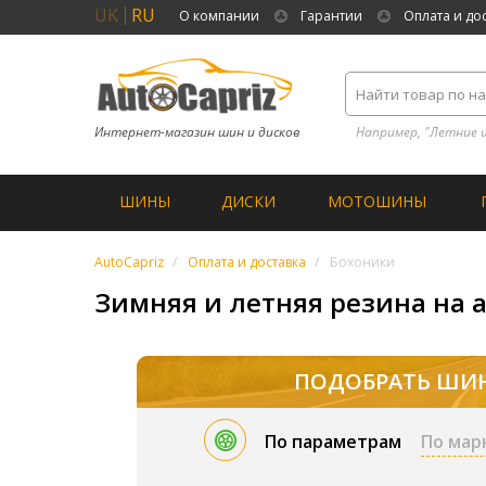
UK
RU
О компании
Гарантии
Оплата и до
Интернет-магазин шин и дисков
Например, "Летние 
ШИНЫ
ДИСКИ
МОТОШИНЫ
AutoCapriz
Оплата и доставка
Бохоники
Зимняя и летняя резина на 
ПОДОБРАТЬ ШИ
По параметрам
По мар