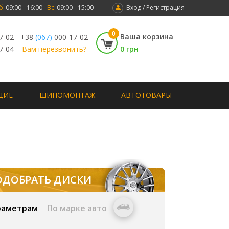
б:
09:00 - 16:00
Вс:
09:00 - 15:00
Вход / Регистрация
0
Ваша корзина
7-02
+38
(067)
000-17-02
7-04
Вам перезвонить?
0 грн
ЩИЕ
ШИНОМОНТАЖ
АВТОТОВАРЫ
ОДОБРАТЬ ДИСКИ
раметрам
По марке авто