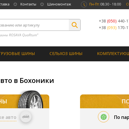
ставка
Контакты
Шиномонтаж
Пн-Пт:
08:30 - 18:00
С
+38
(050)
440-1
+38
(093)
170-1
шины ROSAVA QuaRtum”
ГРУЗОВЫЕ ШИНЫ
СЕЛЬХОЗ ШИНЫ
КОМПЛЕКТУЮ
авто в Бохоники
НЫ
П
ке авто
По па