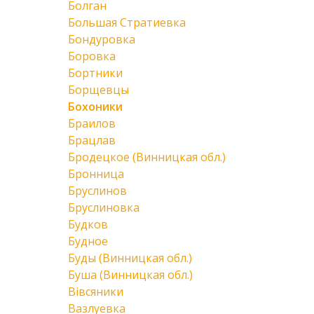
Болган
Большая Стратиевка
Бондуровка
Боровка
Бортники
Борщевцы
Бохоники
Браилов
Брацлав
Бродецкое (Винницкая обл.)
Бронница
Бруслинов
Бруслиновка
Будков
Будное
Буды (Винницкая обл.)
Буша (Винницкая обл.)
Вівсяники
Вазлуевка