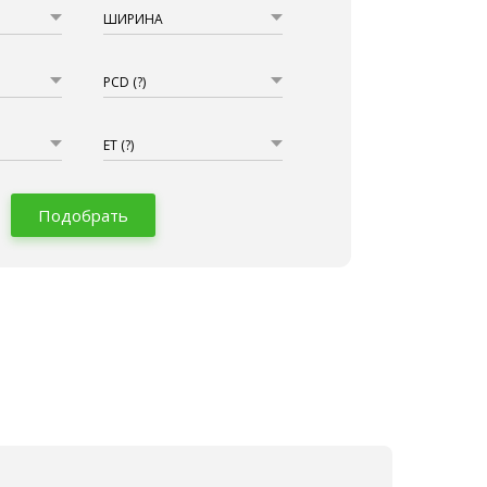
ШИРИНА
PCD
(?)
ET
(?)
Подобрать