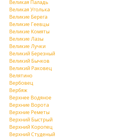
Великая Паладь
Великая Уголька
Великие Берега
Великие Геевцы
Великие Комяты
Великие Лазы
Великие Лучки
Великий Березный
Великий Бычков
Великий Раковец
Велятино
Вербовец
Вербяж
Верхнее Водяное
Верхние Ворота
Верхние Реметы
Верхний Быстрый
Верхний Коропец
Верхний Студеный