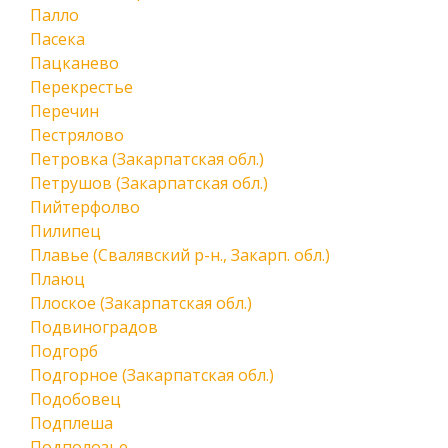
Палло
Пасека
Пацканево
Перекрестье
Перечин
Пестрялово
Петровка (Закарпатская обл.)
Петрушов (Закарпатская обл.)
Пийтерфолво
Пилипец
Плавье (Свалявский р-н., Закарп. обл.)
Плаюц
Плоское (Закарпатская обл.)
Подвиноградов
Подгорб
Подгорное (Закарпатская обл.)
Подобовец
Подплеша
Подполозье