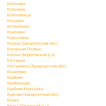
Колочава
Кольчино
Конопливци
Концово
Копашново
Королево
Корытняны
Косино (Закарпатская обл.)
Косовская Поляна
Косонь (Береговский р-н)
Кострина
Костылевка (Закарпатская обл.)
Кошелево
Крайнее
Крайниково
Крайняя Мартынка
Красная (Закарпатская обл.)
Крива
Крива (Тячевский р-н)