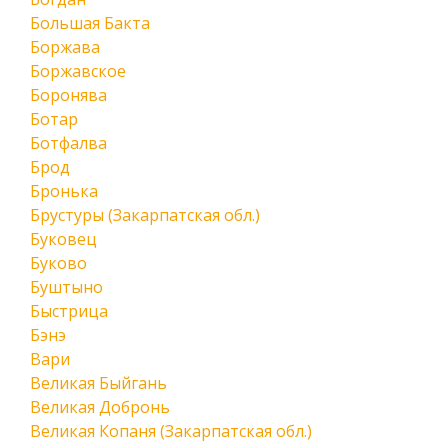
Большая Бакта
Боржава
Боржавское
Боронява
Ботар
Ботфалва
Брод
Бронька
Брустуры (Закарпатская обл.)
Буковец
Буково
Буштыно
Быстрица
Бэнэ
Вари
Великая Быйгань
Великая Добронь
Великая Копаня (Закарпатская обл.)