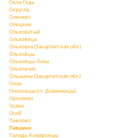
Окли Гедь
Округла
Оленево
Олешник
Ольховатый
Ольховица
Ольховка (Закарпатская обл.)
Ольховцы
Ольховцы-Лазы
Ольховчик
Ольшаны (Закарпатская обл.)
Онок
Оноковцы (ст. Доманинцы)
Оросиево
Осава
Осий
Павлово
Павшино
Паладь-Комаровцы