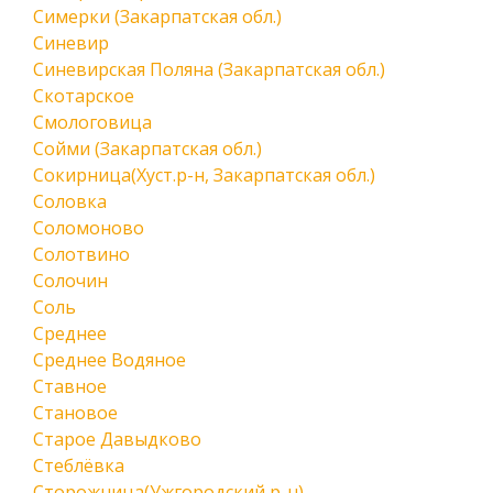
Симерки (Закарпатская обл.)
Синевир
Синевирская Поляна (Закарпатская обл.)
Скотарское
Смологовица
Сойми (Закарпатская обл.)
Сокирница(Хуст.р-н, Закарпатская обл.)
Соловка
Соломоново
Солотвино
Солочин
Соль
Среднее
Среднее Водяное
Ставное
Становое
Старое Давыдково
Стеблёвка
Сторожница(Ужгородский р-н)