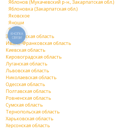
Яблонов (Мукачевский р-н., Закарпатская обл.)
Яблоновка (Закарпатская обл.)
Яковское
Яноши
Ясиня
КНОПКА
Запорожская область
СВЯЗИ
Ивано-Франковская область
Киевская область
Кировоградская область
Луганская область
Львовская область
Николаевская область
Одесская область
Полтавская область
Ровненская область
Сумская область
Тернопольская область
Харьковская область
Херсонская область