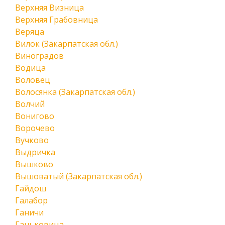
Верхняя Визница
Верхняя Грабовница
Веряца
Вилок (Закарпатская обл.)
Виноградов
Водица
Воловец
Волосянка (Закарпатская обл.)
Волчий
Вонигово
Ворочево
Вучково
Выдричка
Вышково
Вышоватый (Закарпатская обл.)
Гайдош
Галабор
Ганичи
Ганьковица