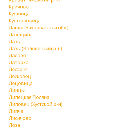
Кричово
Кушница
Куштановица
Лавки (Закарпатская обл.)
Лазещина
Лазы
Лазы (Воловецкий р-н)
Лалово
Латорка
Лесарня
Лесковец
Лецовица
Линцы
Липецкая Поляна
Липовец (Хустской р-н)
Липча
Лисичово
Лоза