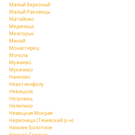
Малый Березный
Малый Раковець
Матийово
Медяница
Межгорье
Минай
Монастирец
Мочола
Мужиево
Мукачево
Нанково
Неветленфолу
Невицкое
Негровец
Нелепино
Немецкая Мокрая
Нересница (Тячевский р-н)
Нижнее Болотное
Нижнее Селище