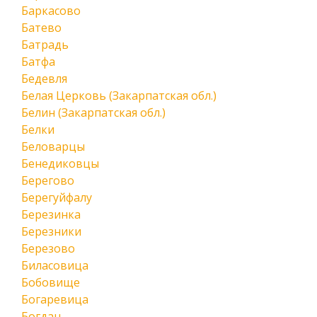
Баркасово
Батево
Батрадь
Батфа
Бедевля
Белая Церковь (Закарпатская обл.)
Белин (Закарпатская обл.)
Белки
Беловарцы
Бенедиковцы
Берегово
Берегуйфалу
Березинка
Березники
Березово
Биласовица
Бобовище
Богаревица
Богдан