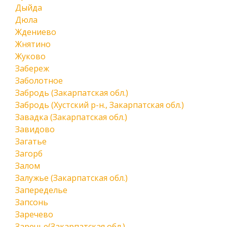
Дыйда
Дюла
Ждениево
Жнятино
Жуково
Забереж
Заболотное
Забродь (Закарпатская обл.)
Забродь (Хустский р-н., Закарпатская обл.)
Завадка (Закарпатская обл.)
Завидово
Загатье
Загорб
Залом
Залужье (Закарпатская обл.)
Запеределье
Запсонь
Заречево
Заречье(Закарпатская обл.)