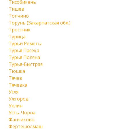
Тисобикень
Тишев
Топчино
Торунь (Закарпатская обл.)
Тростник
Турица
Турьи Реметы
Турья Пасека
Турья Поляна
Турья-Быстрая
Тюшка
Тячев
Тячевка
Угля
Ужгород
Уклин
Усть-Чорна
Фанчиково
Фертешолмаш