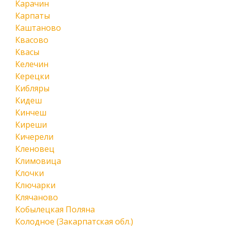
Карачин
Карпаты
Каштаново
Квасово
Квасы
Келечин
Керецки
Кибляры
Кидеш
Кинчеш
Киреши
Кичерели
Кленовец
Климовица
Клочки
Ключарки
Клячаново
Кобылецкая Поляна
Колодное (Закарпатская обл.)