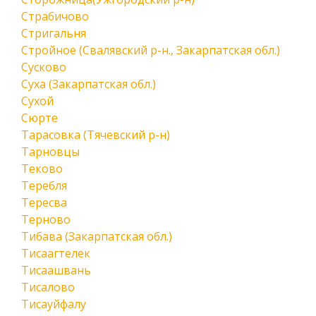
Страбичово
Стригальня
Стройное (Свалявский р-н., Закарпатская обл.)
Сусково
Суха (Закарпатская обл.)
Сухой
Сюрте
Тарасовка (Тячевский р-н)
Тарновцы
Теково
Теребля
Тересва
Терново
Тибава (Закарпатская обл.)
Тисаагтелек
Тисаашвань
Тисалово
Тисауйфалу