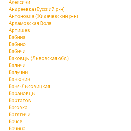
Алексичи
Андреевка (Бусский р-н)
Антоновка (Жидачевский р-н)
Арламовская Воля
Артищев
Бабина
Бабино
Бабичи
Баковцы (Львовская обл.)
Баличи
Балучин
Банюнин
Баня-Лысовицкая
Барановцы
Бартатов
Басовка
Батятичи
Бачев
Бачина