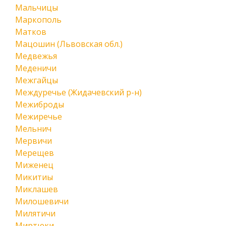
Мальчицы
Маркополь
Матков
Мацошин (Львовская обл.)
Медвежья
Меденичи
Межгайцы
Междуречье (Жидачевский р-н)
Межиброды
Межиречье
Мельнич
Мервичи
Мерещев
Миженец
Микитиы
Миклашев
Милошевичи
Милятичи
Миртюки