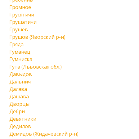
Громное
Грусятичи
Грушатичи
Грушев
Грушов (Яворский р-н)
Гряда
Гуманец
Гумниска
Гута (Львовская обл.)
Давыдов
Дальнич
Далява
Дашава
Дворцы
Дебри
Девятники
Дедилов
Демидов (Жидачевский р-н)