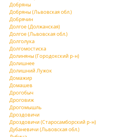
Добряны
Добряны (Львовская обл.)
Добрячин
Долгое (Должанская)
Долгое (Львовская обл.)
Долголука
Долгомостиска
Долиняны (Городокский р-н)
Долишнее
Долишний Лужок
Домажир
Домашев
Дрогобыч
Дроговиж
Дрогомышль
Дроздовичи
Дроздовичи (Старосамборский р-н)
Дубаневичи (Львовская обл.)
Дубина