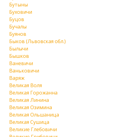
Бутыны
Буховичи
Буцов
Бучалы
Буянов
Быков (Львовская обл.)
Былычи
Бышков
Ваневичи
Ваньковичи
Варяж
Великая Воля
Великая Горожанна
Великая Линина
Великая Озимина
Великая Ольшаница
Великая Сушица
Великие Глебовичи
Великие Грибовичи