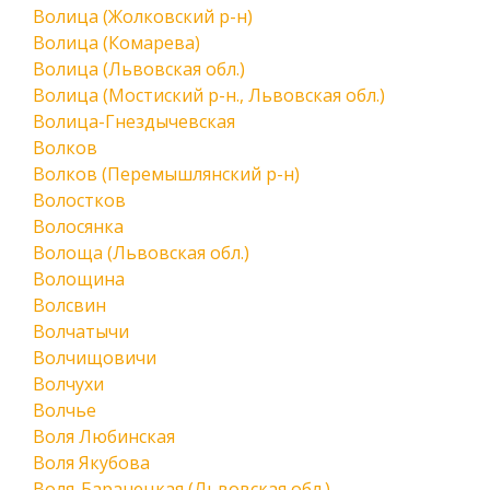
Волица (Жолковский р-н)
Волица (Комарева)
Волица (Львовская обл.)
Волица (Мостиский р-н., Львовская обл.)
Волица-Гнездычевская
Волков
Волков (Перемышлянский р-н)
Волостков
Волосянка
Волоща (Львовская обл.)
Волощина
Волсвин
Волчатычи
Волчищовичи
Волчухи
Волчье
Воля Любинская
Воля Якубова
Воля-Баранецкая (Львовская обл.)