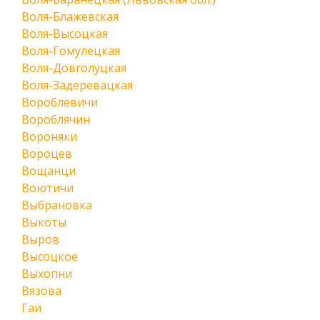
Воля-Блажевская
Воля-Высоцкая
Воля-Гомулецкая
Воля-Довголуцкая
Воля-Задеревацкая
Вороблевичи
Вороблячин
Вороняки
Вороцев
Вощанци
Воютичи
Выбрановка
Выкоты
Выров
Высоцкое
Выхопни
Вязова
Гаи