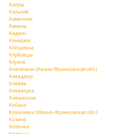
Калуш
Кальная
Каменное
Камень
Киданч
Кинашев
Клещивна
Клубовцы
Клузов
Княгиничи (Ивано-Франковская обл.)
Княждвор
Княжее
Княжелука
Князевское
Кобаки
Ковалевка (Ивано-Франковская обл.)
Козина
Коленки
Коленцы