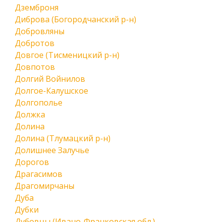
Дземброня
Диброва (Богородчанский р-н)
Добровляны
Добротов
Довгое (Тисменицкий р-н)
Довпотов
Долгий Войнилов
Долгое-Калушское
Долгополье
Должка
Долина
Долина (Тлумацкий р-н)
Долишнее Залучье
Дорогов
Драгасимов
Драгомирчаны
Дуба
Дубки
Дубовцы (Ивано-Франковская обл.)