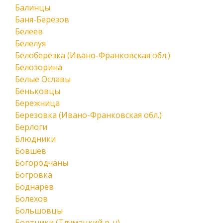
Балинцы
Баня-Березов
Белеев
Белелуя
Белоберезка (Ивано-Франковская обл.)
Белозорина
Белые Ославы
Беньковцы
Бережница
Березовка (Ивано-Франковская обл.)
Берлоги
Блюдники
Бовшев
Богородчаны
Богровка
Боднарёв
Болехов
Большовцы
Бортники (Тлумацкий р-н)