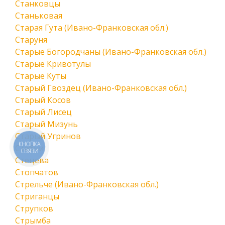
Станковцы
Станьковая
Старая Гута (Ивано-Франковская обл.)
Старуня
Старые Богородчаны (Ивано-Франковская обл.)
Старые Кривотулы
Старые Куты
Старый Гвоздец (Ивано-Франковская обл.)
Старый Косов
Старый Лисец
Старый Мизунь
Старый Угринов
КНОПКА
Стебни
СВЯЗИ
Стецева
Стопчатов
Стрельче (Ивано-Франковская обл.)
Стриганцы
Струпков
Стрымба