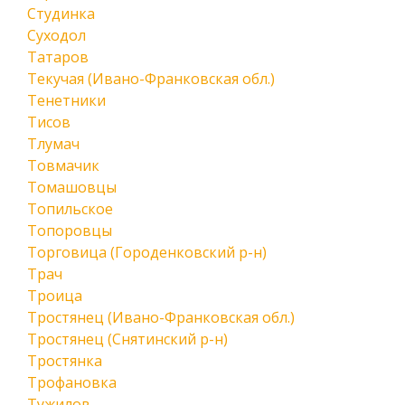
Студинка
Суходол
Татаров
Текучая (Ивано-Франковская обл.)
Тенетники
Тисов
Тлумач
Товмачик
Томашовцы
Топильское
Топоровцы
Торговица (Городенковский р-н)
Трач
Троица
Тростянец (Ивано-Франковская обл.)
Тростянец (Снятинский р-н)
Тростянка
Трофановка
Тужилов