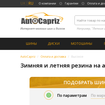
UK
RU
О компании
Гарантии
Оплата и до
Интернет-магазин шин и дисков
Например, "Летние 
ШИНЫ
ДИСКИ
МОТОШИНЫ
AutoCapriz
Оплата и доставка
Высокое
Зимняя и летняя резина на а
ПОДОБРАТЬ ШИ
По параметрам
По мар