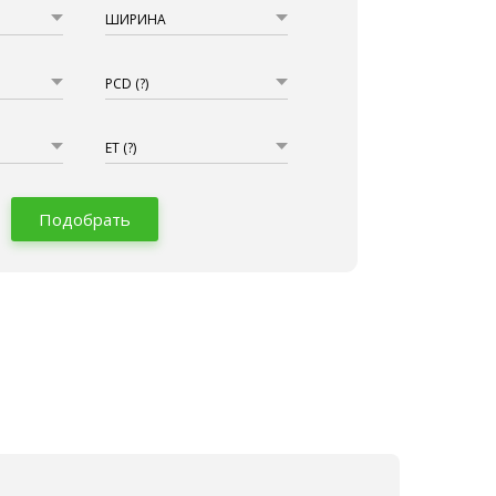
ШИРИНА
PCD
(?)
ET
(?)
Подобрать