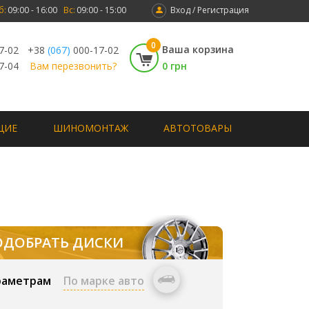
б:
09:00 - 16:00
Вс:
09:00 - 15:00
Вход / Регистрация
0
Ваша корзина
7-02
+38
(067)
000-17-02
7-04
Вам перезвонить?
0 грн
ЩИЕ
ШИНОМОНТАЖ
АВТОТОВАРЫ
ОДОБРАТЬ ДИСКИ
раметрам
По марке авто