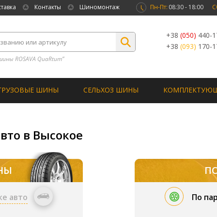
ставка
Контакты
Шиномонтаж
Пн-Пт:
08:30 - 18:00
С
+38
(050)
440-1
+38
(093)
170-1
шины ROSAVA QuaRtum”
ГРУЗОВЫЕ ШИНЫ
СЕЛЬХОЗ ШИНЫ
КОМПЛЕКТУЮ
вто в Высокое
НЫ
П
ке авто
По па