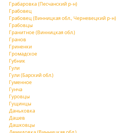
Грабаровка (Песчанский р-н)
Грабовец
Грабовец (Винницкая обл., Черневецкий р-н)
Грабовцы
Гранитное (Винницкая обл.)
Гранов
Гриненки
Громадское
Губник
Гули
Гули (Барский обл.)
Гуменное
Гунча
Гуровцы
Гущинцы
Даньковка
Дашев
Дашковцы
Демидовка (Винницкая обл.)