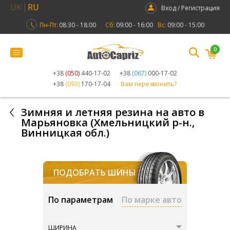
UK
RU
Вход / Регистрация
Пн-Пт:
08:30 - 18:00
Сб:
09:00 - 16:00
Вс:
09:00 - 15:00
0
+38
(050)
440-17-02
+38
(067)
000-17-02
+38
(093)
170-17-04
Вам перезвонить?
Зимняя и летняя резина на авто в
Марьяновка (Хмельницкий р-н.,
Винницкая обл.)
ПОДОБРАТЬ ШИНЫ
По параметрам
По марке авто
ШИРИНА