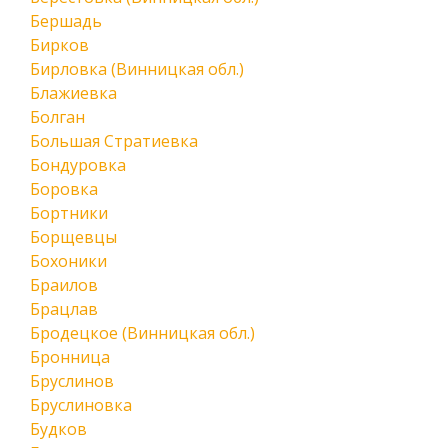
Бершадь
Бирков
Бирловка (Винницкая обл.)
Блажиевка
Болган
Большая Стратиевка
Бондуровка
Боровка
Бортники
Борщевцы
Бохоники
Браилов
Брацлав
Бродецкое (Винницкая обл.)
Бронница
Бруслинов
Бруслиновка
Будков