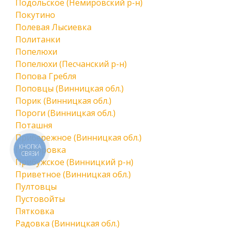
Подольское (Немировский р-н)
Покутино
Полевая Лысиевка
Политанки
Попелюхи
Попелюхи (Песчанский р-н)
Попова Гребля
Поповцы (Винницкая обл.)
Порик (Винницкая обл.)
Пороги (Винницкая обл.)
Поташня
Прибережное (Винницкая обл.)
КНОПКА
Приборовка
СВЯЗИ
Прибужское (Винницкий р-н)
Приветное (Винницкая обл.)
Пултовцы
Пустовойты
Пятковка
Радовка (Винницкая обл.)