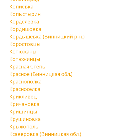
Копиевка
Копыстырин
Корделевка
Кордишовка
Кордышевка (Винницкий р-н.)
Коростовцы
Котюжаны
Котюжинцы
Красная Степь
Красное (Винницкая обл.)
Краснополка
Красноселка
Крикливец
Кричановка
Крищинцы
Крушиновка
Крыжополь
Ксаверовка (Винницкая обл.)