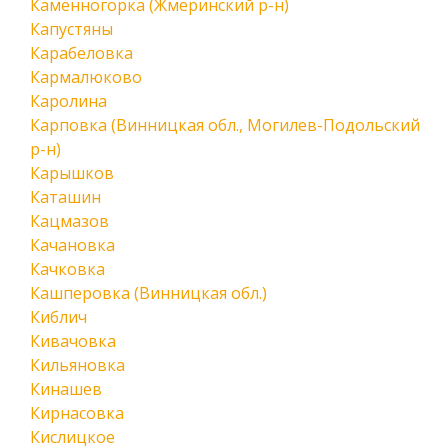
Каменногорка (Жмеринский р-н)
Капустяны
Карабеловка
Кармалюково
Каролина
Карповка (Винницкая обл., Могилев-Подольский
р-н)
Карышков
Каташин
Кацмазов
Качановка
Качковка
Кашперовка (Винницкая обл.)
Киблич
Кивачовка
Кильяновка
Кинашев
Кирнасовка
Кислицкое