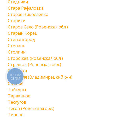
Стадники
Стара Рафаловка
Старая Николаевка
Старики
Старое Село (Ровенская обл.)
Старый Корец
Степангород
Степань
Столпин
Сторожев (Ровенская обл.)
Стрельск (Ровенская обл.)
Студянка
КНОПКА
Суховоля (Владимирецкий р-н)
СВЯЗИ
Сытное
Тайкуры
Тараканов
Теслугов
Тесов (Ровенская обл.)
Тинное