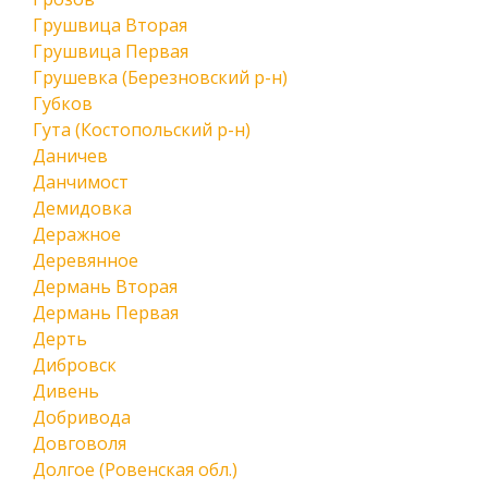
Грушвица Вторая
Грушвица Первая
Грушевка (Березновский р-н)
Губков
Гута (Костопольский р-н)
Даничев
Данчимост
Демидовка
Деражное
Деревянное
Дермань Вторая
Дермань Первая
Дерть
Дибровск
Дивень
Добривода
Довговоля
Долгое (Ровенская обл.)