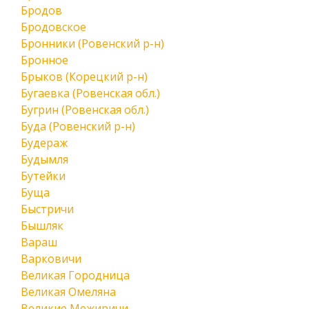
Бродов
Бродовское
Бронники (Ровенский р-н)
Бронное
Брыков (Корецкий р-н)
Бугаевка (Ровенская обл.)
Бугрин (Ровенская обл.)
Буда (Ровенский р-н)
Будераж
Будымля
Бутейки
Буща
Быстричи
Бышляк
Вараш
Варковичи
Великая Городница
Великая Омеляна
Великие Межиричи