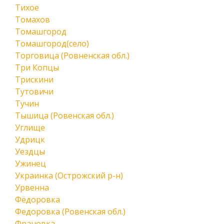
Тихое
Томахов
Томашгород
Томашгород(село)
Торговица (Ровненская обл.)
Три Копцы
Трискини
Тутовичи
Тучин
Тышица (Ровенская обл.)
Углище
Удрицк
Уездцы
Ужинец
Украинка (Острожский р-н)
Урвенна
Фёдоровка
Федоровка (Ровенская обл.)
Франовка