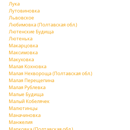
Лука
Лутовиновка
Львовское
Любимовка (Полтавская обл.)
Лютенские Будища
Лютенька
Макарцовка
Максимовка
Макуховка
Малая Кохновка
Малая Нехвороща (Полтавская обл.)
Малая Перещепина
Малая Рублевка
Малые Будища
Малый Кобелячек
Малютинцы
Маначиновка
Манжелия
Марковка (Полтавская обл.)