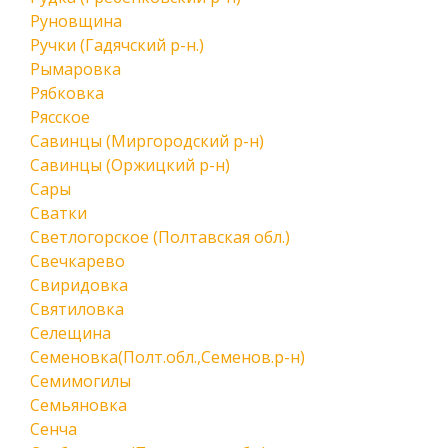
Руновщина
Ручки (Гадячский р-н.)
Рымаровка
Рябковка
Рясское
Савинцы (Миргородский р-н)
Савинцы (Оржицкий р-н)
Сары
Сватки
Светлогорское (Полтавская обл.)
Свечкарево
Свиридовка
Святиловка
Селещина
Семеновка(Полт.обл.,Семенов.р-н)
Семимогилы
Семьяновка
Сенча