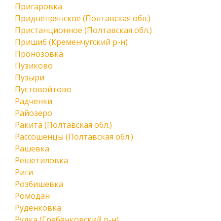
Пригаровка
Приднепрянское (Полтавская обл.)
Пристанционное (Полтавская обл.)
Пришиб (Кременчугский р-н)
Пронозовка
Пузиково
Пузыри
Пустовойтово
Радченки
Райозеро
Ракита (Полтавская обл.)
Рассошенцы (Полтавская обл.)
Рашевка
Решетиловка
Риги
Розбишевка
Ромодан
Руденковка
Рудка (Гребёнковский р-н)