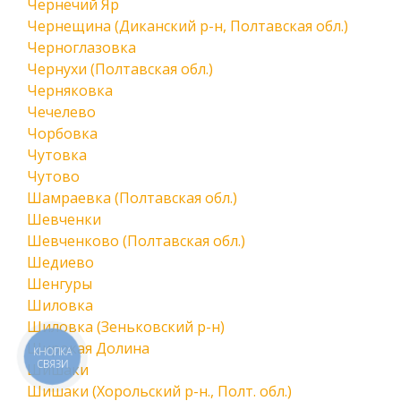
Чернечий Яр
Чернещина (Диканский р-н, Полтавская обл.)
Черноглазовка
Чернухи (Полтавская обл.)
Черняковка
Чечелево
Чорбовка
Чутовка
Чутово
Шамраевка (Полтавская обл.)
Шевченки
Шевченково (Полтавская обл.)
Шедиево
Шенгуры
Шиловка
Шиловка (Зеньковский р-н)
Широкая Долина
КНОПКА
СВЯЗИ
Шишаки
Шишаки (Хорольский р-н., Полт. обл.)