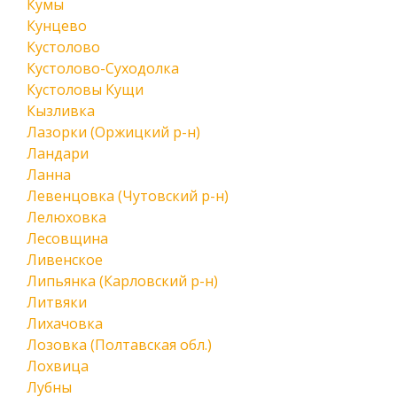
Кумы
Кунцево
Кустолово
Кустолово-Суходолка
Кустоловы Кущи
Кызливка
Лазорки (Оржицкий р-н)
Ландари
Ланна
Левенцовка (Чутовский р-н)
Лелюховка
Лесовщина
Ливенское
Липьянка (Карловский р-н)
Литвяки
Лихачовка
Лозовка (Полтавская обл.)
Лохвица
Лубны