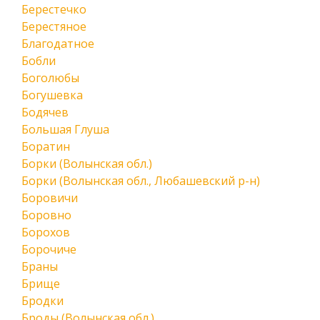
Берестечко
Берестяное
Благодатное
Бобли
Боголюбы
Богушевка
Бодячев
Большая Глуша
Боратин
Борки (Волынская обл.)
Борки (Волынская обл., Любашевский р-н)
Боровичи
Боровно
Борохов
Борочиче
Браны
Брище
Бродки
Броды (Волынская обл.)