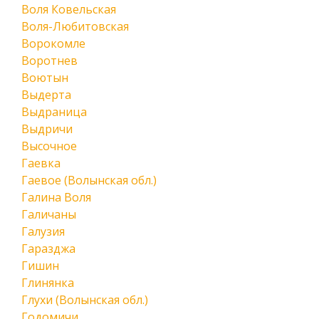
Воля Ковельская
Воля-Любитовская
Ворокомле
Воротнев
Воютын
Выдерта
Выдраница
Выдричи
Высочное
Гаевка
Гаевое (Волынская обл.)
Галина Воля
Галичаны
Галузия
Гаразджа
Гишин
Глинянка
Глухи (Волынская обл.)
Годомичи