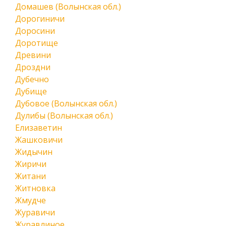
Домашев (Волынская обл.)
Дорогиничи
Доросини
Доротище
Древини
Дроздни
Дубечно
Дубище
Дубовое (Волынская обл.)
Дулибы (Волынская обл.)
Елизаветин
Жашковичи
Жидычин
Жиричи
Житани
Житновка
Жмудче
Журавичи
Журавлиное