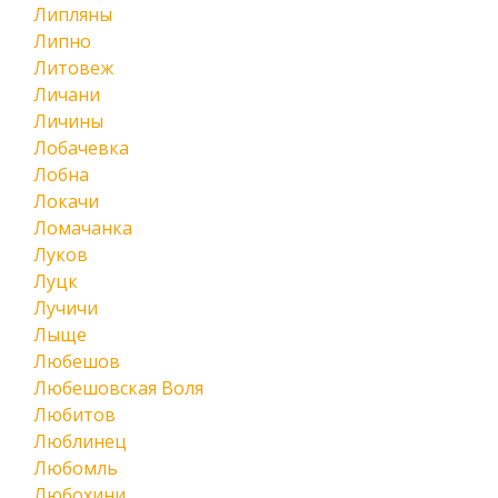
Липляны
Липно
Литовеж
Личани
Личины
Лобачевка
Лобна
Локачи
Ломачанка
Луков
Луцк
Лучичи
Лыще
Любешов
Любешовская Воля
Любитов
Люблинец
Любомль
Любохини