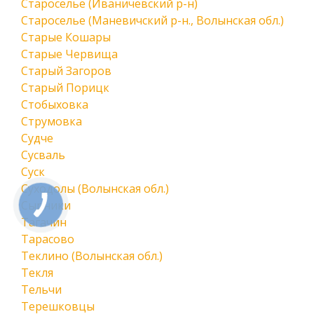
Староселье (Иваничевский р-н)
Староселье (Маневичский р-н., Волынская обл.)
Старые Кошары
Старые Червища
Старый Загоров
Старый Порицк
Стобыховка
Струмовка
Судче
Сусваль
Суск
Суходолы (Волынская обл.)
Сырники
Тагачин
Тарасово
Теклино (Волынская обл.)
Текля
Тельчи
Терешковцы