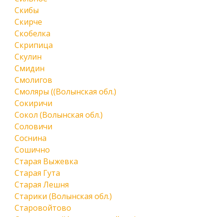
Скибы
Скирче
Скобелка
Скрипица
Скулин
Смидин
Смолигов
Смоляры ((Волынская обл.)
Сокиричи
Сокол (Волынская обл.)
Соловичи
Соснина
Сошично
Старая Выжевка
Старая Гута
Старая Лешня
Старики (Волынская обл.)
Старовойтово