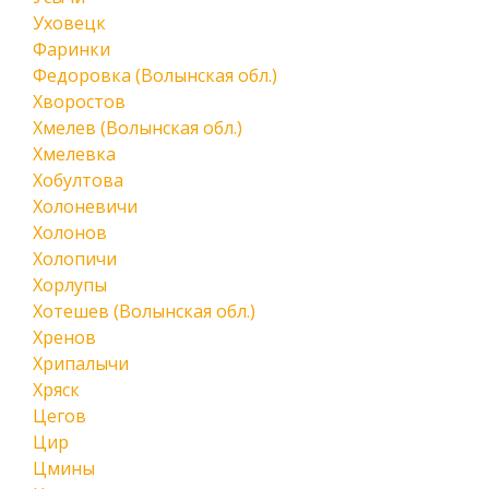
Уховецк
Фаринки
Федоровка (Волынская обл.)
Хворостов
Хмелев (Волынская обл.)
Хмелевка
Хобултова
Холоневичи
Холонов
Холопичи
Хорлупы
Хотешев (Волынская обл.)
Хренов
Хрипалычи
Хряск
Цегов
Цир
Цмины