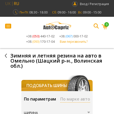
UK
RU
Вход / Регистрация
Пн-Пт:
08:30 - 18:00
Сб:
09:00 - 16:00
Вс:
09:00 - 15:00
0
+38
(050)
440-17-02
+38
(067)
000-17-02
+38
(093)
170-17-04
Вам перезвонить?
Зимняя и летняя резина на авто в
Омельно (Шацкий р-н., Волинская
обл.)
ПОДОБРАТЬ ШИНЫ
По параметрам
По марке авто
ШИРИНА