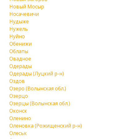
Новый Мосыр
Носачевичи
Нудыже
Нужель
Нуйно
Обенижи
Облапы
Овадное
Одерады
Одерады (Луцкий р-н)
Оздов
Озеро (Волынская обл.)
Озерцо
Озерцы (Волынская обл.)
Оконск
Оленино
Оленовка (Рожищенский р-н)
Олеськ