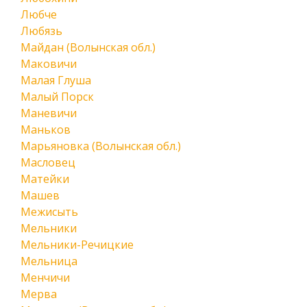
Любче
Любязь
Майдан (Волынская обл.)
Маковичи
Малая Глуша
Малый Порск
Маневичи
Маньков
Марьяновка (Волынская обл.)
Масловец
Матейки
Машев
Межисыть
Мельники
Мельники-Речицкие
Мельница
Менчичи
Мерва