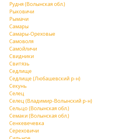
Рудня (Волынская обл.)
Рыковичи
Рымачи
Самары
Самары-Ореховые
Самоволя
Самойличи
Свидники
Свитязь
Седлище
Седлище (Любашевский р-н)
Секунь
Селец
Селец (Владимир-Волынский р-н)
Сельцо (Волынская обл.)
Семаки (Волынская обл.)
Сенкевечевка
Сереховичи
Сильное