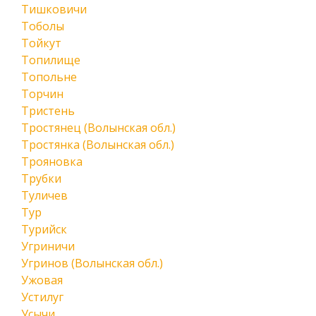
Тишковичи
Тоболы
Тойкут
Топилище
Топольне
Торчин
Тристень
Тростянец (Волынская обл.)
Тростянка (Волынская обл.)
Трояновка
Трубки
Туличев
Тур
Турийск
Угриничи
Угринов (Волынская обл.)
Ужовая
Устилуг
Усычи