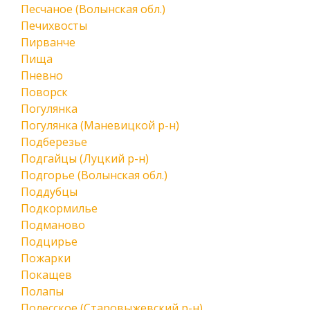
Песчаное (Волынская обл.)
Печихвосты
Пирванче
Пища
Пневно
Поворск
Погулянка
Погулянка (Маневицкой р-н)
Подберезье
Подгайцы (Луцкий р-н)
Подгорье (Волынская обл.)
Поддубцы
Подкормилье
Подманово
Подцирье
Пожарки
Покащев
Полапы
Полесское (Старовыжевский р-н)