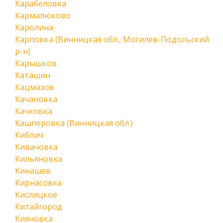
Карабеловка
Кармалюково
Каролина
Карповка (Винницкая обл., Могилев-Подольский
р-н)
Карышков
Каташин
Кацмазов
Качановка
Качковка
Кашперовка (Винницкая обл.)
Киблич
Кивачовка
Кильяновка
Кинашев
Кирнасовка
Кислицкое
Китайгород
Кияновка