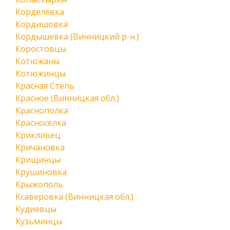
Корделевка
Кордишовка
Кордышевка (Винницкий р-н.)
Коростовцы
Котюжаны
Котюжинцы
Красная Степь
Красное (Винницкая обл.)
Краснополка
Красноселка
Крикливец
Кричановка
Крищинцы
Крушиновка
Крыжополь
Ксаверовка (Винницкая обл.)
Кудиевцы
Кузьминцы