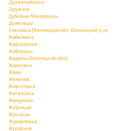
Дружелюбовка
Дружное
Дубовые Махаринцы
Дьяковцы
Еленовка (Винницкая обл, Винницкий р-н)
Жабелевка
Жабокричка
Жабокрыч
Жаданы (Винницкая обл.)
Жахновка
Жван
Жежелев
Животовка
Жигаловка
Жмеринка
Жорнище
Жуковцы
Журавлевка
Журавное