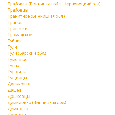
Грабовец (Винницкая обл., Черневецкий р-н)
Грабовцы
Гранитное (Винницкая обл.)
Гранов
Гриненки
Громадское
Губник
Гули
Гули (Барский обл.)
Гуменное
Гунча
Гуровцы
Гущинцы
Даньковка
Дашев
Дашковцы
Демидовка (Винницкая обл.)
Демковка
Демовка