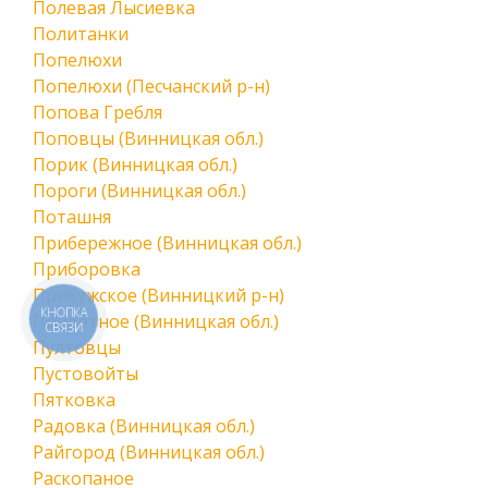
Полевая Лысиевка
Политанки
Попелюхи
Попелюхи (Песчанский р-н)
Попова Гребля
Поповцы (Винницкая обл.)
Порик (Винницкая обл.)
Пороги (Винницкая обл.)
Поташня
Прибережное (Винницкая обл.)
Приборовка
Прибужское (Винницкий р-н)
КНОПКА
Приветное (Винницкая обл.)
СВЯЗИ
Пултовцы
Пустовойты
Пятковка
Радовка (Винницкая обл.)
Райгород (Винницкая обл.)
Раскопаное