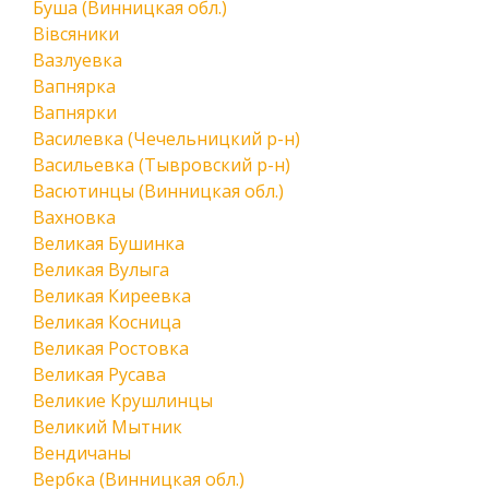
Буша (Винницкая обл.)
Вівсяники
Вазлуевка
Вапнярка
Вапнярки
Василевка (Чечельницкий р-н)
Васильевка (Тывровский р-н)
Васютинцы (Винницкая обл.)
Вахновка
Великая Бушинка
Великая Вулыга
Великая Киреевка
Великая Косница
Великая Ростовка
Великая Русава
Великие Крушлинцы
Великий Мытник
Вендичаны
Вербка (Винницкая обл.)