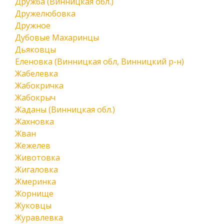
Дружба (Винницкая обл.)
Дружелюбовка
Дружное
Дубовые Махаринцы
Дьяковцы
Еленовка (Винницкая обл, Винницкий р-н)
Жабелевка
Жабокричка
Жабокрыч
Жаданы (Винницкая обл.)
Жахновка
Жван
Жежелев
Животовка
Жигаловка
Жмеринка
Жорнище
Жуковцы
Журавлевка