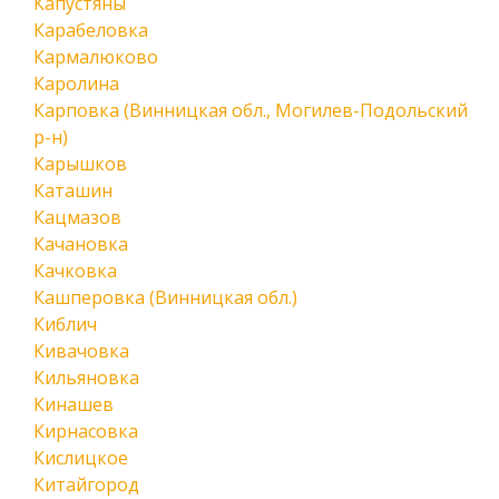
Капустяны
Карабеловка
Кармалюково
Каролина
Карповка (Винницкая обл., Могилев-Подольский
р-н)
Карышков
Каташин
Кацмазов
Качановка
Качковка
Кашперовка (Винницкая обл.)
Киблич
Кивачовка
Кильяновка
Кинашев
Кирнасовка
Кислицкое
Китайгород