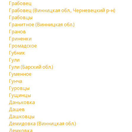
Грабовец
Грабовец (Винницкая обл., Черневецкий р-н)
Грабовцы
Гранитное (Винницкая обл.)
Гранов
Гриненки
Громадское
Губник
Гули
Гули (Барский обл.)
Гуменное
Гунча
Гуровцы
Гущинцы
Даньковка
Дашев
Дашковцы
Демидовка (Винницкая обл.)
Демковка