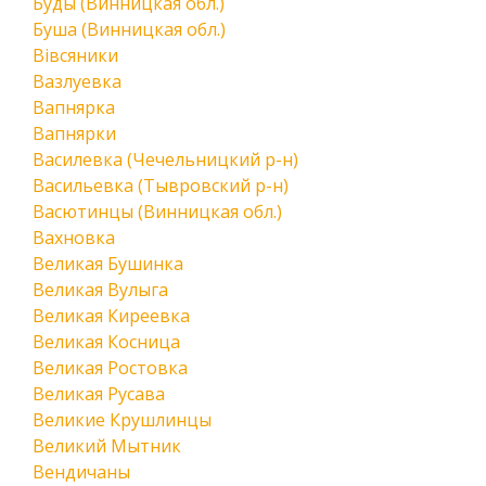
Буды (Винницкая обл.)
Буша (Винницкая обл.)
Вівсяники
Вазлуевка
Вапнярка
Вапнярки
Василевка (Чечельницкий р-н)
Васильевка (Тывровский р-н)
Васютинцы (Винницкая обл.)
Вахновка
Великая Бушинка
Великая Вулыга
Великая Киреевка
Великая Косница
Великая Ростовка
Великая Русава
Великие Крушлинцы
Великий Мытник
Вендичаны