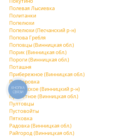
Покутино
Полевая Лысиевка
Политанки
Попелюхи
Попелюхи (Песчанский р-н)
Попова Гребля
Поповцы (Винницкая обл.)
Порик (Винницкая обл.)
Пороги (Винницкая обл.)
Поташня
Прибережное (Винницкая обл.)
Приборовка
КНОПКА
Прибужское (Винницкий р-н)
СВЯЗИ
Приветное (Винницкая обл.)
Пултовцы
Пустовойты
Пятковка
Радовка (Винницкая обл.)
Райгород (Винницкая обл.)