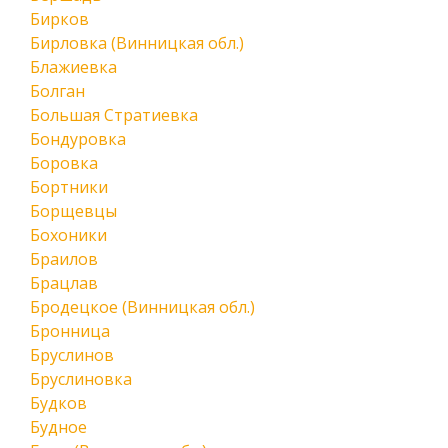
Бирков
Бирловка (Винницкая обл.)
Блажиевка
Болган
Большая Стратиевка
Бондуровка
Боровка
Бортники
Борщевцы
Бохоники
Браилов
Брацлав
Бродецкое (Винницкая обл.)
Бронница
Бруслинов
Бруслиновка
Будков
Будное