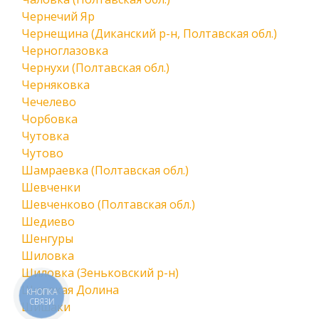
Чернечий Яр
Чернещина (Диканский р-н, Полтавская обл.)
Черноглазовка
Чернухи (Полтавская обл.)
Черняковка
Чечелево
Чорбовка
Чутовка
Чутово
Шамраевка (Полтавская обл.)
Шевченки
Шевченково (Полтавская обл.)
Шедиево
Шенгуры
Шиловка
Шиловка (Зеньковский р-н)
Широкая Долина
КНОПКА
СВЯЗИ
Шишаки