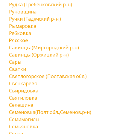
Рудка (Гребёнковский р-н)
Руновщина
Ручки (Гадячский р-н.)
Рымаровка
Рябковка
Рясское
Савинцы (Миргородский р-н)
Савинцы (Оржицкий р-н)
Сары
Сватки
Светлогорское (Полтавская обл.)
Свечкарево
Свиридовка
Святиловка
Селещина
Семеновка(Полт.обл.,Семенов.р-н)
Семимогилы
Семьяновка
Сенча