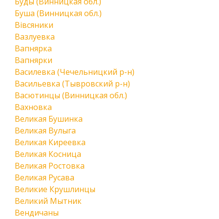
Буды (Винницкая обл.)
Буша (Винницкая обл.)
Вівсяники
Вазлуевка
Вапнярка
Вапнярки
Василевка (Чечельницкий р-н)
Васильевка (Тывровский р-н)
Васютинцы (Винницкая обл.)
Вахновка
Великая Бушинка
Великая Вулыга
Великая Киреевка
Великая Косница
Великая Ростовка
Великая Русава
Великие Крушлинцы
Великий Мытник
Вендичаны