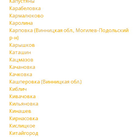
Капустяны
Карабеловка
Кармалюково
Каролина
Карповка (Винницкая обл., Могилев-Подольский
р-н)
Карышков
Каташин
Кацмазов
Качановка
Качковка
Кашперовка (Винницкая обл.)
Киблич
Кивачовка
Кильяновка
Кинашев
Кирнасовка
Кислицкое
Китайгород