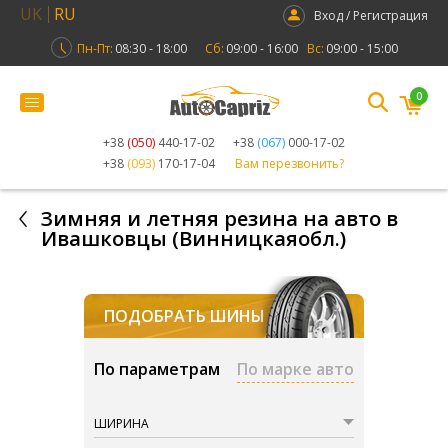
UK
RU
Вход / Регистрация
Пн-Пт:
08:30 - 18:00
Сб:
09:00 - 16:00
Вс:
09:00 - 15:00
0
+38
(050)
440-17-02
+38
(067)
000-17-02
+38
(093)
170-17-04
Вам перезвонить?
Зимняя и летняя резина на авто в
Ивашковцы (Винницкаяобл.)
ПОДОБРАТЬ ШИНЫ
По параметрам
По марке авто
ШИРИНА