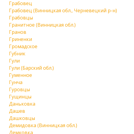
Грабовец
Грабовец (Винницкая обл., Черневецкий р-н)
Грабовцы
Гранитное (Винницкая обл.)
Гранов
Гриненки
Громадское
Губник
Гули
Гули (Барский обл.)
Гуменное
Гунча
Гуровцы
Гущинцы
Даньковка
Дашев
Дашковцы
Демидовка (Винницкая обл.)
Демковка