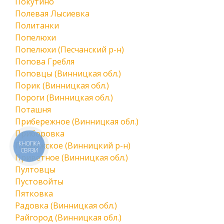
Покутино
Полевая Лысиевка
Политанки
Попелюхи
Попелюхи (Песчанский р-н)
Попова Гребля
Поповцы (Винницкая обл.)
Порик (Винницкая обл.)
Пороги (Винницкая обл.)
Поташня
Прибережное (Винницкая обл.)
Приборовка
КНОПКА
Прибужское (Винницкий р-н)
СВЯЗИ
Приветное (Винницкая обл.)
Пултовцы
Пустовойты
Пятковка
Радовка (Винницкая обл.)
Райгород (Винницкая обл.)