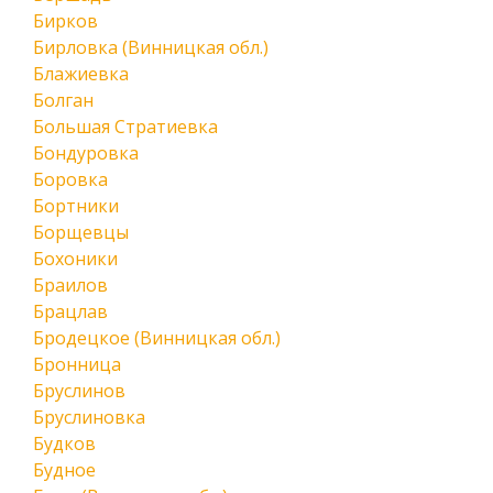
Бирков
Бирловка (Винницкая обл.)
Блажиевка
Болган
Большая Стратиевка
Бондуровка
Боровка
Бортники
Борщевцы
Бохоники
Браилов
Брацлав
Бродецкое (Винницкая обл.)
Бронница
Бруслинов
Бруслиновка
Будков
Будное