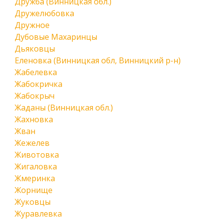
Дружба (Винницкая обл.)
Дружелюбовка
Дружное
Дубовые Махаринцы
Дьяковцы
Еленовка (Винницкая обл, Винницкий р-н)
Жабелевка
Жабокричка
Жабокрыч
Жаданы (Винницкая обл.)
Жахновка
Жван
Жежелев
Животовка
Жигаловка
Жмеринка
Жорнище
Жуковцы
Журавлевка