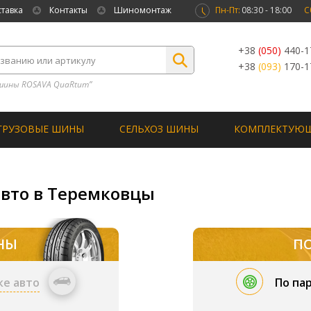
ставка
Контакты
Шиномонтаж
Пн-Пт:
08:30 - 18:00
С
+38
(050)
440-1
+38
(093)
170-1
шины ROSAVA QuaRtum”
ГРУЗОВЫЕ ШИНЫ
СЕЛЬХОЗ ШИНЫ
КОМПЛЕКТУЮ
авто в Теремковцы
НЫ
П
ке авто
По па