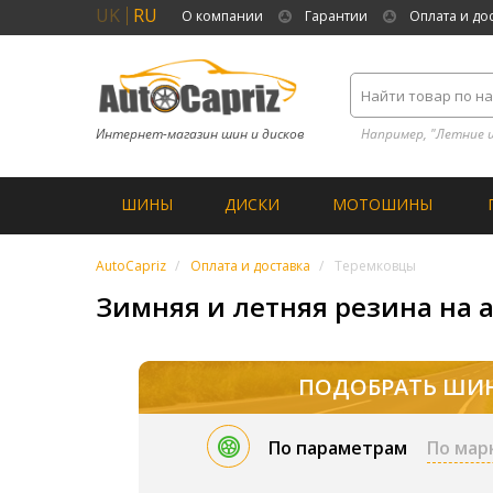
UK
RU
О компании
Гарантии
Оплата и до
Интернет-магазин шин и дисков
Например, "Летние 
ШИНЫ
ДИСКИ
МОТОШИНЫ
AutoCapriz
Оплата и доставка
Теремковцы
Зимняя и летняя резина на 
ПОДОБРАТЬ ШИ
По параметрам
По мар