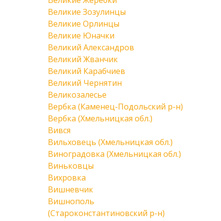
Великие Жеребки
Великие Зозулинцы
Великие Орлинцы
Великие Юначки
Великий Александров
Великий Жванчик
Великий Карабчиев
Великий Чернятин
Великозалесье
Вербка (Каменец-Подольский р-н)
Вербка (Хмельницкая обл.)
Вився
Вильховець (Хмельницкая обл.)
Виноградовка (Хмельницкая обл.)
Виньковцы
Вихровка
Вишневчик
Вишнополь
(Староконстантиновский р-н)