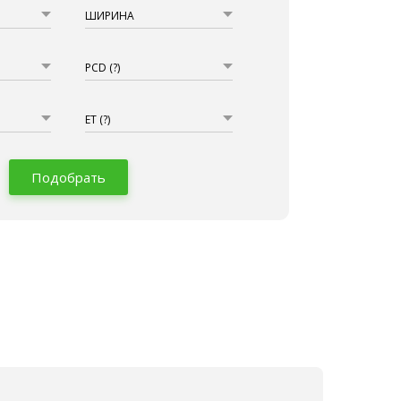
ШИРИНА
PCD
(?)
ET
(?)
Подобрать