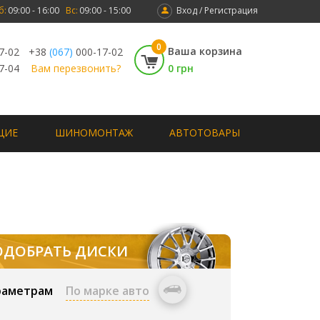
б:
09:00 - 16:00
Вс:
09:00 - 15:00
Вход / Регистрация
0
Ваша корзина
7-02
+38
(067)
000-17-02
7-04
Вам перезвонить?
0 грн
ЩИЕ
ШИНОМОНТАЖ
АВТОТОВАРЫ
ОДОБРАТЬ ДИСКИ
раметрам
По марке авто