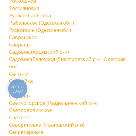
Роскошное
Россияновка
Русская Слободка
Рыбальское (Одесская обл.)
Ряснополь (Одесская обл.)
Савранское
Саврань
Садовое (Арцизский р-н)
Садовое (Белгород-Днестровский р-н., Одесская
обл.
Салгани
Санжейка
КНОПКА
Сарата
СВЯЗИ
Сафьяны
Светлогорское (Раздельнянский р-н)
Светлодолинское
Светлое
Севериновка (Ивановский р-н)
Секретаровка