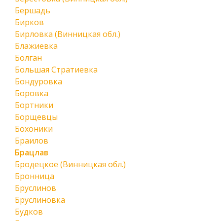
Бершадь
Бирков
Бирловка (Винницкая обл.)
Блажиевка
Болган
Большая Стратиевка
Бондуровка
Боровка
Бортники
Борщевцы
Бохоники
Браилов
Брацлав
Бродецкое (Винницкая обл.)
Бронница
Бруслинов
Бруслиновка
Будков