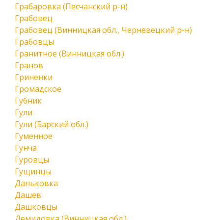
Грабаровка (Песчанский р-н)
Грабовец
Грабовец (Винницкая обл., Черневецкий р-н)
Грабовцы
Гранитное (Винницкая обл.)
Гранов
Гриненки
Громадское
Губник
Гули
Гули (Барский обл.)
Гуменное
Гунча
Гуровцы
Гущинцы
Даньковка
Дашев
Дашковцы
Демидовка (Винницкая обл.)