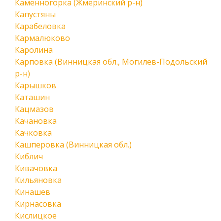
Каменногорка (Жмеринский р-н)
Капустяны
Карабеловка
Кармалюково
Каролина
Карповка (Винницкая обл., Могилев-Подольский
р-н)
Карышков
Каташин
Кацмазов
Качановка
Качковка
Кашперовка (Винницкая обл.)
Киблич
Кивачовка
Кильяновка
Кинашев
Кирнасовка
Кислицкое