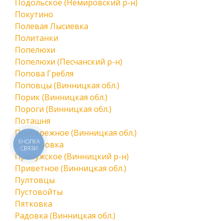
Подольское (Немировский р-н)
Покутино
Полевая Лысиевка
Политанки
Попелюхи
Попелюхи (Песчанский р-н)
Попова Гребля
Поповцы (Винницкая обл.)
Порик (Винницкая обл.)
Пороги (Винницкая обл.)
Поташня
Прибережное (Винницкая обл.)
КНОПКА
Приборовка
СВЯЗИ
Прибужское (Винницкий р-н)
Приветное (Винницкая обл.)
Пултовцы
Пустовойты
Пятковка
Радовка (Винницкая обл.)