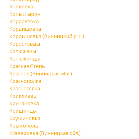
Копиевка
Копыстырин
Корделевка
Кордишовка
Кордышевка (Винницкий р-н.)
Коростовцы
Котюжаны
Котюжинцы
Красная Степь
Красное (Винницкая обл.)
Краснополка
Красноселка
Крикливец
Кричановка
Крищинцы
Крушиновка
Крыжополь
Ксаверовка (Винницкая обл.)