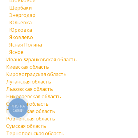
Шовковое
Щербаки
Энергодар
Юльевка
Юрковка
Яковлево
Ясная Поляна
Ясное
Ивано-Франковская область
Киевская область
Кировоградская область
Луганская область
Львовская область
Николаевская область
Одесская область
КНОПКА
Полтавская область
СВЯЗИ
Ровненская область
Сумская область
Тернопольская область