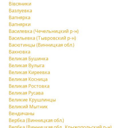
Вівсяники
Вазлуевка
Вапнярка
Вапнярки
Василевка (Чечельницкий р-н)
Васильевка (Тывровский р-н)
Васютинцы (Винницкая обл.)
Вахновка
Великая Бушинка
Великая Вулыга
Великая Киреевка
Великая Косница
Великая Ростовка
Великая Русава
Великие Крушлинцы
Великий Мытник
Вендичаны
Вербка (Винницкая обл.)
Вербка (Винницкая обл., Крыжопольский р-н)