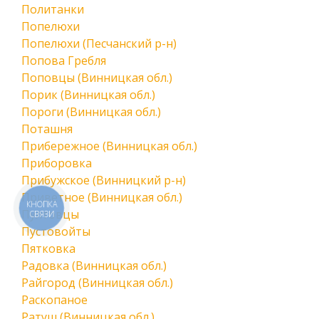
Политанки
Попелюхи
Попелюхи (Песчанский р-н)
Попова Гребля
Поповцы (Винницкая обл.)
Порик (Винницкая обл.)
Пороги (Винницкая обл.)
Поташня
Прибережное (Винницкая обл.)
Приборовка
Прибужское (Винницкий р-н)
Приветное (Винницкая обл.)
КНОПКА
Пултовцы
СВЯЗИ
Пустовойты
Пятковка
Радовка (Винницкая обл.)
Райгород (Винницкая обл.)
Раскопаное
Ратуш (Винницкая обл.)