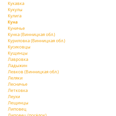
Кукавка
Кукулы
Кулига
Куна
Куничье
Кунка (Винницкая обл.)
Куриловка (Винницкая обл.)
Кусиковцы
Кущинцы
Лавровка
Ладыжин
Левков (Винницкая обл.)
Леляки
Лесничье
Летковка
Леухи
Лещинцы
Липовец
Липовец (посёлок)