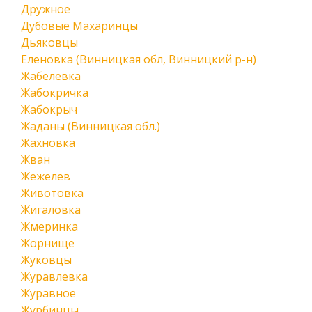
Дружное
Дубовые Махаринцы
Дьяковцы
Еленовка (Винницкая обл, Винницкий р-н)
Жабелевка
Жабокричка
Жабокрыч
Жаданы (Винницкая обл.)
Жахновка
Жван
Жежелев
Животовка
Жигаловка
Жмеринка
Жорнище
Жуковцы
Журавлевка
Журавное
Журбинцы