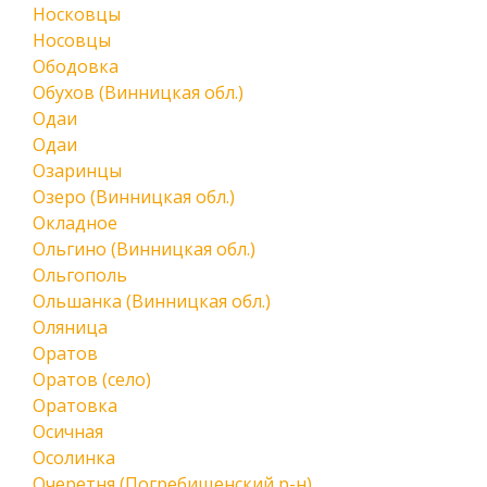
Носковцы
Носовцы
Ободовка
Обухов (Винницкая обл.)
Одаи
Одаи
Озаринцы
Озеро (Винницкая обл.)
Окладное
Ольгино (Винницкая обл.)
Ольгополь
Ольшанка (Винницкая обл.)
Оляница
Оратов
Оратов (село)
Оратовка
Осичная
Осолинка
Очеретня (Погребищенский р-н)