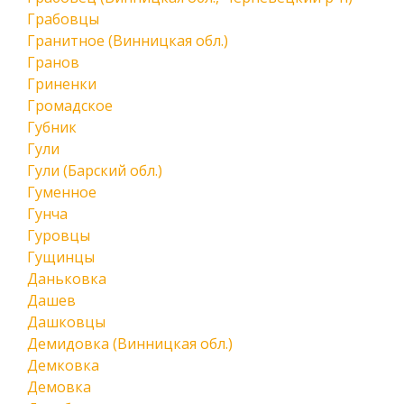
Грабовцы
Гранитное (Винницкая обл.)
Гранов
Гриненки
Громадское
Губник
Гули
Гули (Барский обл.)
Гуменное
Гунча
Гуровцы
Гущинцы
Даньковка
Дашев
Дашковцы
Демидовка (Винницкая обл.)
Демковка
Демовка