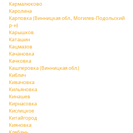
Кармалюково
Каролина
Карповка (Винницкая обл., Могилев-Подольский
р-н)
Карышков
Каташин
Кацмазов
Качановка
Качковка
Кашперовка (Винницкая обл.)
Киблич
Кивачовка
Кильяновка
Кинашев
Кирнасовка
Кислицкое
Китайгород
Кияновка
Клебань