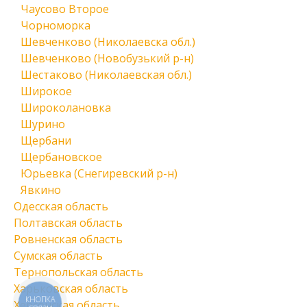
Чаусово Второе
Чорноморка
Шевченково (Николаевска обл.)
Шевченково (Новобузький р-н)
Шестаково (Николаевская обл.)
Широкое
Широколановка
Шурино
Щербани
Щербановское
Юрьевка (Снегиревский р-н)
Явкино
Одесская область
Полтавская область
Ровненская область
Сумская область
Тернопольская область
Харьковская область
КНОПКА
Херсонская область