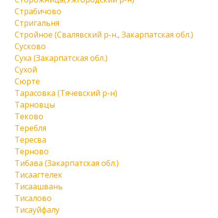
Страбичово
Стригальня
Стройное (Свалявский р-н., Закарпатская обл.)
Сусково
Суха (Закарпатская обл.)
Сухой
Сюрте
Тарасовка (Тячевский р-н)
Тарновцы
Теково
Теребля
Тересва
Терново
Тибава (Закарпатская обл.)
Тисаагтелек
Тисаашвань
Тисалово
Тисауйфалу