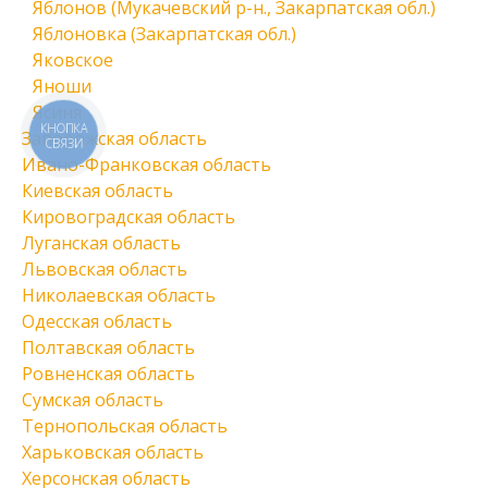
Яблонов (Мукачевский р-н., Закарпатская обл.)
Яблоновка (Закарпатская обл.)
Яковское
Яноши
Ясиня
КНОПКА
Запорожская область
СВЯЗИ
Ивано-Франковская область
Киевская область
Кировоградская область
Луганская область
Львовская область
Николаевская область
Одесская область
Полтавская область
Ровненская область
Сумская область
Тернопольская область
Харьковская область
Херсонская область