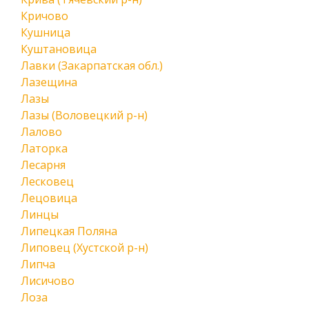
Кричово
Кушница
Куштановица
Лавки (Закарпатская обл.)
Лазещина
Лазы
Лазы (Воловецкий р-н)
Лалово
Латорка
Лесарня
Лесковец
Лецовица
Линцы
Липецкая Поляна
Липовец (Хустской р-н)
Липча
Лисичово
Лоза