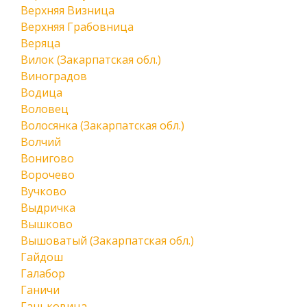
Верхняя Визница
Верхняя Грабовница
Веряца
Вилок (Закарпатская обл.)
Виноградов
Водица
Воловец
Волосянка (Закарпатская обл.)
Волчий
Вонигово
Ворочево
Вучково
Выдричка
Вышково
Вышоватый (Закарпатская обл.)
Гайдош
Галабор
Ганичи
Ганьковица