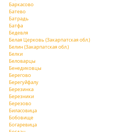
Баркасово
Батево
Батрадь
Батфа
Бедевля
Белая Церковь (Закарпатская обл.)
Белин (Закарпатская обл.)
Белки
Беловарцы
Бенедиковцы
Берегово
Берегуйфалу
Березинка
Березники
Березово
Биласовица
Бобовище
Богаревица
Богдан