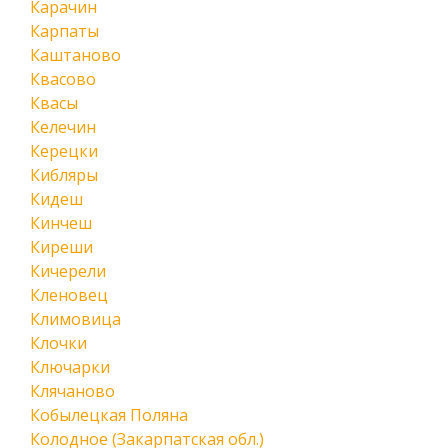
Карачин
Карпаты
Каштаново
Квасово
Квасы
Келечин
Керецки
Кибляры
Кидеш
Кинчеш
Киреши
Кичерели
Кленовец
Климовица
Клочки
Ключарки
Клячаново
Кобылецкая Поляна
Колодное (Закарпатская обл.)