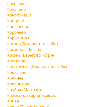
Колочава
Кольчино
Конопливци
Концово
Копашново
Королево
Корытняны
Косино (Закарпатская обл.)
Косовская Поляна
Косонь (Береговский р-н)
Кострина
Костылевка (Закарпатская обл.)
Кошелево
Крайнее
Крайниково
Крайняя Мартынка
Красная (Закарпатская обл.)
Крива
Крива (Тячевский р-н)