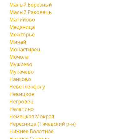
Малый Березный
Малый Раковець
Матийово
Медяница
Межгорье
Минай
Монастирец
Мочола
Мужиево
Мукачево
Нанково
Неветленфолу
Невицкое
Негровец
Нелепино
Немецкая Мокрая
Нересница (Тячевский р-н)
Нижнее Болотное
Нижнее Селище