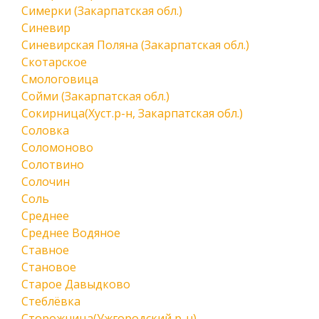
Симерки (Закарпатская обл.)
Синевир
Синевирская Поляна (Закарпатская обл.)
Скотарское
Смологовица
Сойми (Закарпатская обл.)
Сокирница(Хуст.р-н, Закарпатская обл.)
Соловка
Соломоново
Солотвино
Солочин
Соль
Среднее
Среднее Водяное
Ставное
Становое
Старое Давыдково
Стеблёвка
Сторожница(Ужгородский р-н)