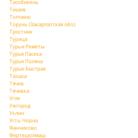
Тисобикень
Тишев
Топчино
Торунь (Закарпатская обл.)
Тростник
Турица
Турьи Реметы
Турья Пасека
Турья Поляна
Турья-Быстрая
Тюшка
Тячев
Тячевка
Угля
Ужгород
Уклин
Усть-Чорна
Фанчиково
Фертешолмаш