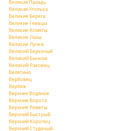
Великая Паладь
Великая Уголька
Великие Берега
Великие Геевцы
Великие Комяты
Великие Лазы
Великие Лучки
Великий Березный
Великий Бычков
Великий Раковец
Велятино
Вербовец
Вербяж
Верхнее Водяное
Верхние Ворота
Верхние Реметы
Верхний Быстрый
Верхний Коропец
Верхний Студеный