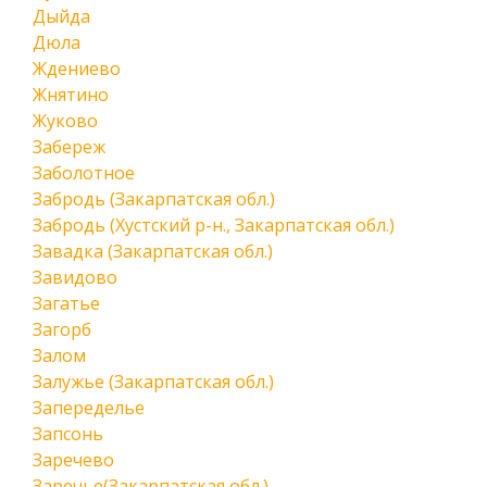
Дыйда
Дюла
Ждениево
Жнятино
Жуково
Забереж
Заболотное
Забродь (Закарпатская обл.)
Забродь (Хустский р-н., Закарпатская обл.)
Завадка (Закарпатская обл.)
Завидово
Загатье
Загорб
Залом
Залужье (Закарпатская обл.)
Запеределье
Запсонь
Заречево
Заречье(Закарпатская обл.)