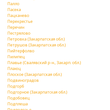
Палло
Пасека
Пацканево
Перекрестье
Перечин
Пестрялово
Петровка (Закарпатская обл.)
Петрушов (Закарпатская обл.)
Пийтерфолво
Пилипец
Плавье (Свалявский р-н., Закарп. обл.)
Плаюц
Плоское (Закарпатская обл.)
Подвиноградов
Подгорб
Подгорное (Закарпатская обл.)
Подобовец
Подплеша
Подполозье