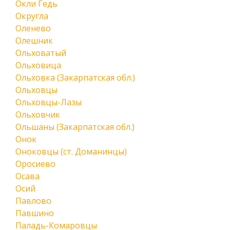
Окли Гедь
Округла
Оленево
Олешник
Ольховатый
Ольховица
Ольховка (Закарпатская обл.)
Ольховцы
Ольховцы-Лазы
Ольховчик
Ольшаны (Закарпатская обл.)
Онок
Оноковцы (ст. Доманинцы)
Оросиево
Осава
Осий
Павлово
Павшино
Паладь-Комаровцы