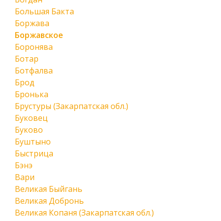
Большая Бакта
Боржава
Боржавское
Боронява
Ботар
Ботфалва
Брод
Бронька
Брустуры (Закарпатская обл.)
Буковец
Буково
Буштыно
Быстрица
Бэнэ
Вари
Великая Быйгань
Великая Добронь
Великая Копаня (Закарпатская обл.)