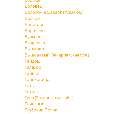
Водица
Воловец
Волосянка (Закарпатская обл.)
Волчий
Вонигово
Ворочево
Вучково
Выдричка
Вышково
Вышоватый (Закарпатская обл.)
Гайдош
Галабор
Ганичи
Ганьковица
Гать
Гетиня
Геча (Закарпатская обл.)
Глиняный
Глубокий Поток