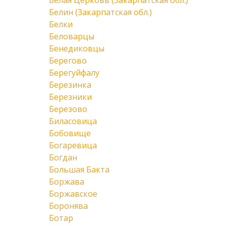
Белая Церковь (Закарпатская обл.)
Белин (Закарпатская обл.)
Белки
Беловарцы
Бенедиковцы
Берегово
Берегуйфалу
Березинка
Березники
Березово
Биласовица
Бобовище
Богаревица
Богдан
Большая Бакта
Боржава
Боржавское
Боронява
Ботар