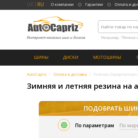
UK
RU
О компании
Гарантии
Оплата и до
Интернет-магазин шин и дисков
Например, "Летние 
ШИНЫ
ДИСКИ
МОТОШИНЫ
AutoCapriz
Оплата и доставка
Розтоки (Закарпатская о
Зимняя и летняя резина на а
ПОДОБРАТЬ ШИ
По параметрам
По мар