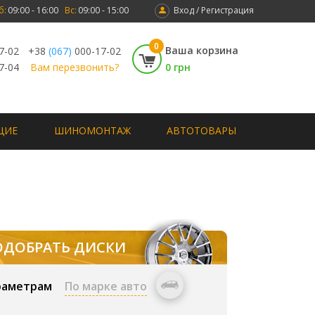
б:
09:00 - 16:00
Вс:
09:00 - 15:00
Вход / Регистрация
0
Ваша корзина
7-02
+38
(067)
000-17-02
7-04
Вам перезвонить?
0 грн
ЩИЕ
ШИНОМОНТАЖ
АВТОТОВАРЫ
ОДОБРАТЬ ДИСКИ
раметрам
По марке авто