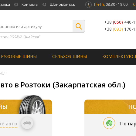
ставка
Контакты
Шиномонтаж
Пн-Пт:
08:30 - 18:00
С
+38
(050)
440-1
+38
(093)
170-1
шины ROSAVA QuaRtum”
ГРУЗОВЫЕ ШИНЫ
СЕЛЬХОЗ ШИНЫ
КОМПЛЕКТУЮ
бл.)
вто в Розтоки (Закарпатская обл.)
НЫ
П
ке авто
По па