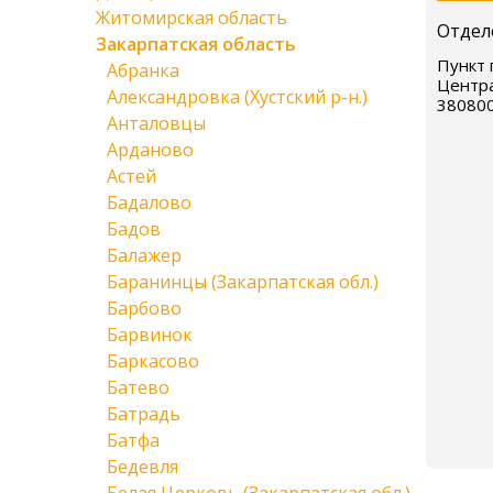
Житомирская область
Отдел
Закарпатская область
Пункт 
Абранка
Центра
Александровка (Хустский р-н.)
38080
Анталовцы
Арданово
Астей
Бадалово
Бадов
Балажер
Баранинцы (Закарпатская обл.)
Барбово
Барвинок
Баркасово
Батево
Батрадь
Батфа
Бедевля