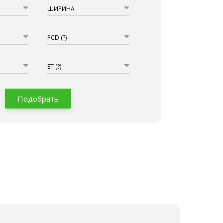
ШИРИНА
PCD
(?)
ET
(?)
Подобрать