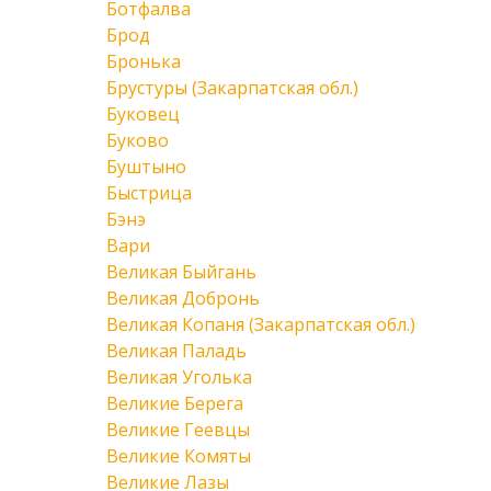
Ботфалва
Брод
Бронька
Брустуры (Закарпатская обл.)
Буковец
Буково
Буштыно
Быстрица
Бэнэ
Вари
Великая Быйгань
Великая Добронь
Великая Копаня (Закарпатская обл.)
Великая Паладь
Великая Уголька
Великие Берега
Великие Геевцы
Великие Комяты
Великие Лазы