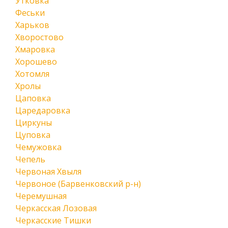
Утковка
Феськи
Харьков
Хворостово
Хмаровка
Хорошево
Хотомля
Хролы
Цаповка
Царедаровка
Циркуны
Цуповка
Чемужовка
Чепель
Червоная Хвыля
Червоное (Барвенковский р-н)
Черемушная
Черкасская Лозовая
Черкасские Тишки