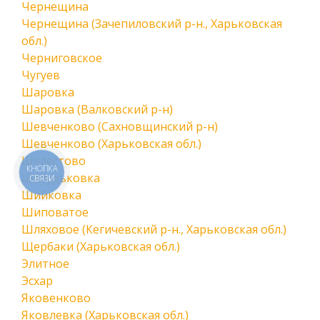
Чернещина
Чернещина (Зачепиловский р-н., Харьковская
обл.)
Черниговское
Чугуев
Шаровка
Шаровка (Валковский р-н)
Шевченково (Сахновщинский р-н)
Шевченково (Харьковская обл.)
Шелестово
КНОПКА
Шелудьковка
СВЯЗИ
Шийковка
Шиповатое
Шляховое (Кегичевский р-н., Харьковская обл.)
Щербаки (Харьковская обл.)
Элитное
Эсхар
Яковенково
Яковлевка (Харьковская обл.)