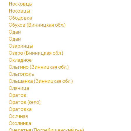
Носковцы
Носовцы
Ободовка
Обухов (Винницкая обл.)
Одаи
Одаи
Озаринцы
Озеро (Винницкая обл.)
Окладное
Ольгино (Винницкая обл.)
Ольгополь
Ольшанка (Винницкая обл.)
Оляница
Оратов
Оратов (село)
Оратовка
Осичная
Осолинка
Очеретня (Погребищенский р-н)