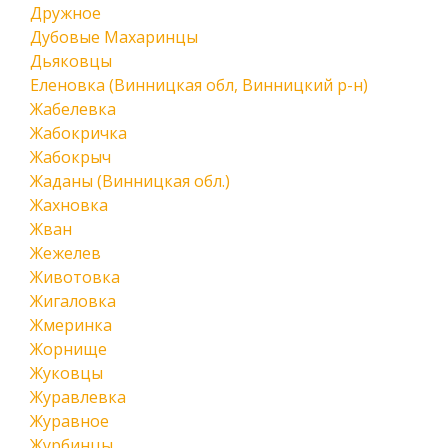
Дружное
Дубовые Махаринцы
Дьяковцы
Еленовка (Винницкая обл, Винницкий р-н)
Жабелевка
Жабокричка
Жабокрыч
Жаданы (Винницкая обл.)
Жахновка
Жван
Жежелев
Животовка
Жигаловка
Жмеринка
Жорнище
Жуковцы
Журавлевка
Журавное
Журбинцы