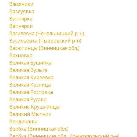
Вівсяники
Вазлуевка
Вапнярка
Вапнярки
Василевка (Чечельницкий р-н)
Васильевка (Тывровский р-н)
Васютинцы (Винницкая обл.)
Вахновка
Великая Бушинка
Великая Вулыга
Великая Киреевка
Великая Косница
Великая Ростовка
Великая Русава
Великие Крушлинцы
Великий Мытник
Вендичаны
Вербка (Винницкая обл.)
Вербка (Винницкая обл., Крыжопольский р-н)