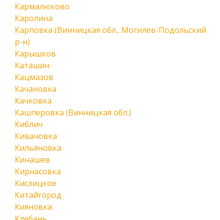
Кармалюково
Каролина
Карповка (Винницкая обл., Могилев-Подольский
р-н)
Карышков
Каташин
Кацмазов
Качановка
Качковка
Кашперовка (Винницкая обл.)
Киблич
Кивачовка
Кильяновка
Кинашев
Кирнасовка
Кислицкое
Китайгород
Кияновка
Клебань