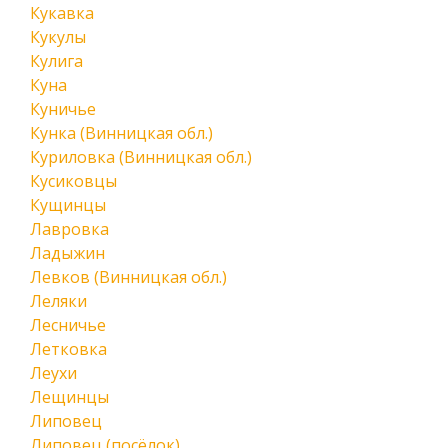
Кукавка
Кукулы
Кулига
Куна
Куничье
Кунка (Винницкая обл.)
Куриловка (Винницкая обл.)
Кусиковцы
Кущинцы
Лавровка
Ладыжин
Левков (Винницкая обл.)
Леляки
Лесничье
Летковка
Леухи
Лещинцы
Липовец
Липовец (посёлок)