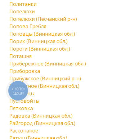
Политанки
Попелюхи
Попелюхи (Песчанский р-н)
Попова Гребля
Поповцы (Винницкая обл.)
Порик (Винницкая обл.)
Пороги (Винницкая обл.)
Поташня
Прибережное (Винницкая обл.)
Приборовка
Прибужское (Винницкий р-н)
Приветное (Винницкая обл.)
КНОПКА
Пултовцы
СВЯЗИ
Пустовойты
Пятковка
Радовка (Винницкая обл.)
Райгород (Винницкая обл.)
Раскопаное
Ратуш (Винницкая обл.)