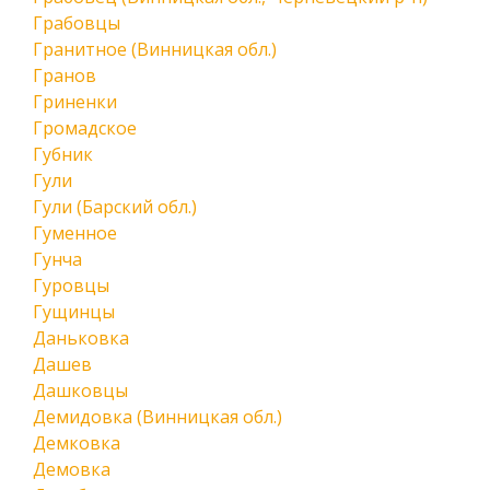
Грабовцы
Гранитное (Винницкая обл.)
Гранов
Гриненки
Громадское
Губник
Гули
Гули (Барский обл.)
Гуменное
Гунча
Гуровцы
Гущинцы
Даньковка
Дашев
Дашковцы
Демидовка (Винницкая обл.)
Демковка
Демовка