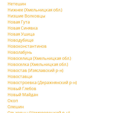
Нетешин
Нижнее (Хмельницкая обл.)
Низшие Волковцы
Новая Гута
Новая Синявка
Новая Ушица
Новодубище
Новоконстантинов
Новолабунь
Новоселица (Хмельницкая обл.)
Новоселка (Хмельницкая обл.)
Новостав (Изяславский р-н)
Новоставци
Новостроевка (Деражнянский р-н)
Новый Глебов
Новый Майдан
Окоп
Олешин
Ольховцы (Чемеровецкий р-н)