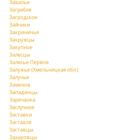
Завалье
Загребля
Загродское
Зайчики
Закриничье
Закружцы
Закупное
Залесцы
Залесье Первое
Залужье (Хмельницкая обл.)
Залучье
Замехов
Западинцы
Заречанка
Заслучное
Заставки
Заставля
Заставцы
Захаровцы