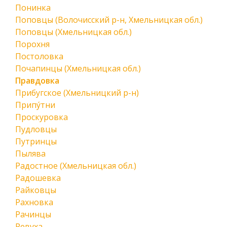
Понинка
Поповцы (Волочисский р-н, Хмельницкая обл.)
Поповцы (Хмельницкая обл.)
Порохня
Постоловка
Почапинцы (Хмельницкая обл.)
Правдовка
Прибугское (Хмельницкий р-н)
Припу́тни
Проскуровка
Пудловцы
Путринцы
Пылява
Радостное (Хмельницкая обл.)
Радошевка
Райковцы
Рахновка
Рачинцы
Ревуха