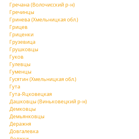
Гречана (Волочисский р-н)
Гречинцы
Гринева (Хмельницкая обл.)
Грицев
Гриценки
Грузевица
Грушковцы
Гуков
Гулевцы
Гуменцы
Гусятин (Хмельницкая обл.)
Гута
Гута-Яцковецкая
Дашковцы (Виньковецкий р-н)
Демковцы
Демьянковцы
Деражня
Довгалевка
Должки