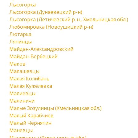
Лысогорка
Лысогорка (Дунаевецкий р-н)
Лысогорка (Летичевский р-н., Хмельницкая обл.)
Любомировка (Новоушицкий р-н)
Лютарка
Ляпинцы
Майдан-Александровский
Майдан-Вербецкий
Маков
Малашевцы
Малая Колибань
Малая Кужелевка
Малиевцы
Малиничи
Малые Зозулинцы (Хмельницкая обл.)
Малый Карабчиев
Малый Чернятин
Маневцы
Маниковцы (Хмельницкая обл.)