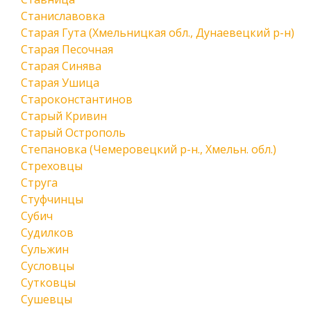
Станиславовка
Старая Гута (Хмельницкая обл., Дунаевецкий р-н)
Старая Песочная
Старая Синява
Старая Ушица
Староконстантинов
Старый Кривин
Старый Острополь
Степановка (Чемеровецкий р-н., Хмельн. обл.)
Стреховцы
Струга
Стуфчинцы
Субич
Судилков
Сульжин
Сусловцы
Сутковцы
Сушевцы