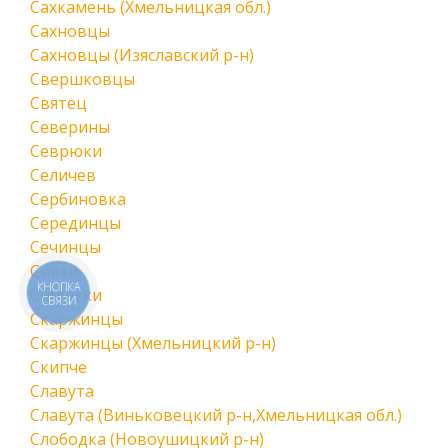
Сахкамень (Хмельницкая обл.)
Сахновцы
Сахновцы (Изяславский р-н)
Свершковцы
Святец
Северины
Севрюки
Селичев
Сербиновка
Серединцы
Сечинцы
Сивки
КНОПКА
Синютки
СВЯЗИ
Скаржинцы
Скаржинцы (Хмельницкий р-н)
Скипче
Славута
Славута (Виньковецкий р-н,Хмельницкая обл.)
Слободка (Новоушицкий р-н)