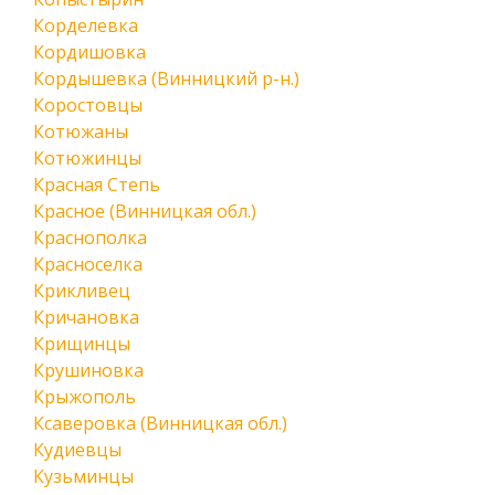
Корделевка
Кордишовка
Кордышевка (Винницкий р-н.)
Коростовцы
Котюжаны
Котюжинцы
Красная Степь
Красное (Винницкая обл.)
Краснополка
Красноселка
Крикливец
Кричановка
Крищинцы
Крушиновка
Крыжополь
Ксаверовка (Винницкая обл.)
Кудиевцы
Кузьминцы