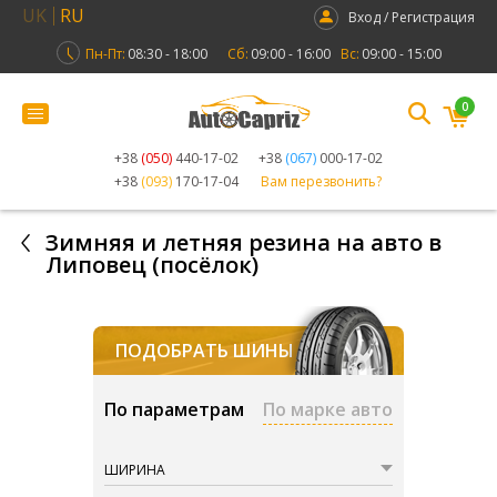
UK
RU
Вход / Регистрация
Пн-Пт:
08:30 - 18:00
Сб:
09:00 - 16:00
Вс:
09:00 - 15:00
0
+38
(050)
440-17-02
+38
(067)
000-17-02
+38
(093)
170-17-04
Вам перезвонить?
Зимняя и летняя резина на авто в
Липовец (посёлок)
ПОДОБРАТЬ ШИНЫ
По параметрам
По марке авто
ШИРИНА