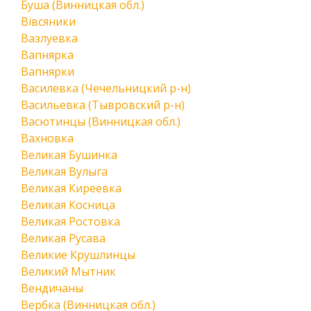
Буша (Винницкая обл.)
Вівсяники
Вазлуевка
Вапнярка
Вапнярки
Василевка (Чечельницкий р-н)
Васильевка (Тывровский р-н)
Васютинцы (Винницкая обл.)
Вахновка
Великая Бушинка
Великая Вулыга
Великая Киреевка
Великая Косница
Великая Ростовка
Великая Русава
Великие Крушлинцы
Великий Мытник
Вендичаны
Вербка (Винницкая обл.)