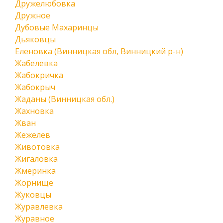
Дружелюбовка
Дружное
Дубовые Махаринцы
Дьяковцы
Еленовка (Винницкая обл, Винницкий р-н)
Жабелевка
Жабокричка
Жабокрыч
Жаданы (Винницкая обл.)
Жахновка
Жван
Жежелев
Животовка
Жигаловка
Жмеринка
Жорнище
Жуковцы
Журавлевка
Журавное