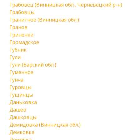
Грабовец (Винницкая обл., Черневецкий р-н)
Грабовцы
Гранитное (Винницкая обл.)
Гранов
Гриненки
Громадское
Губник
Гули
Гули (Барский обл.)
Гуменное
Гунча
Гуровцы
Гущинцы
Даньковка
Дашев
Дашковцы
Демидовка (Винницкая обл.)
Демковка
Демовка