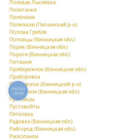
Полевая Лысиевка
Политанки
Попелюхи
Попелюхи (Песчанский р-н)
Попова Гребля
Поповцы (Винницкая обл.)
Порик (Винницкая обл.)
Пороги (Винницкая обл.)
Поташня
Прибережное (Винницкая обл.)
Приборовка
Прибужское (Винницкий р-н)
КНОПКА
Приветное (Винницкая обл.)
СВЯЗИ
Пултовцы
Пустовойты
Пятковка
Радовка (Винницкая обл.)
Райгород (Винницкая обл.)
Раскопаное