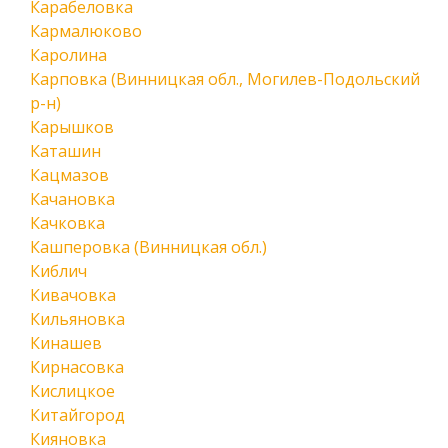
Карабеловка
Кармалюково
Каролина
Карповка (Винницкая обл., Могилев-Подольский
р-н)
Карышков
Каташин
Кацмазов
Качановка
Качковка
Кашперовка (Винницкая обл.)
Киблич
Кивачовка
Кильяновка
Кинашев
Кирнасовка
Кислицкое
Китайгород
Кияновка