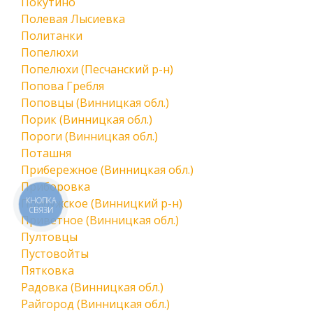
Покутино
Полевая Лысиевка
Политанки
Попелюхи
Попелюхи (Песчанский р-н)
Попова Гребля
Поповцы (Винницкая обл.)
Порик (Винницкая обл.)
Пороги (Винницкая обл.)
Поташня
Прибережное (Винницкая обл.)
Приборовка
КНОПКА
Прибужское (Винницкий р-н)
СВЯЗИ
Приветное (Винницкая обл.)
Пултовцы
Пустовойты
Пятковка
Радовка (Винницкая обл.)
Райгород (Винницкая обл.)