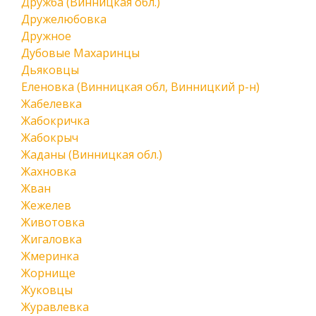
Дружба (Винницкая обл.)
Дружелюбовка
Дружное
Дубовые Махаринцы
Дьяковцы
Еленовка (Винницкая обл, Винницкий р-н)
Жабелевка
Жабокричка
Жабокрыч
Жаданы (Винницкая обл.)
Жахновка
Жван
Жежелев
Животовка
Жигаловка
Жмеринка
Жорнище
Жуковцы
Журавлевка