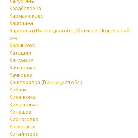
Капустяны
Карабеловка
Кармалюково
Каролина
Карповка (Винницкая обл., Могилев-Подольский
р-н)
Карышков
Каташин
Кацмазов
Качановка
Качковка
Кашперовка (Винницкая обл.)
Киблич
Кивачовка
Кильяновка
Кинашев
Кирнасовка
Кислицкое
Китайгород