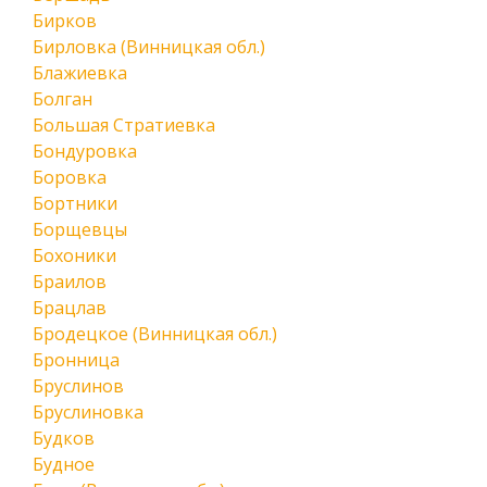
Бирков
Бирловка (Винницкая обл.)
Блажиевка
Болган
Большая Стратиевка
Бондуровка
Боровка
Бортники
Борщевцы
Бохоники
Браилов
Брацлав
Бродецкое (Винницкая обл.)
Бронница
Бруслинов
Бруслиновка
Будков
Будное