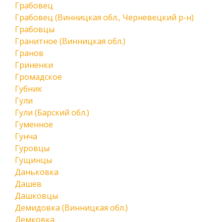
Грабовец
Грабовец (Винницкая обл., Черневецкий р-н)
Грабовцы
Гранитное (Винницкая обл.)
Гранов
Гриненки
Громадское
Губник
Гули
Гули (Барский обл.)
Гуменное
Гунча
Гуровцы
Гущинцы
Даньковка
Дашев
Дашковцы
Демидовка (Винницкая обл.)
Демковка