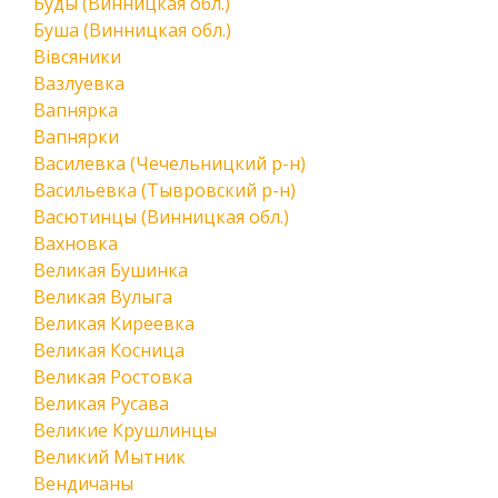
Буды (Винницкая обл.)
Буша (Винницкая обл.)
Вівсяники
Вазлуевка
Вапнярка
Вапнярки
Василевка (Чечельницкий р-н)
Васильевка (Тывровский р-н)
Васютинцы (Винницкая обл.)
Вахновка
Великая Бушинка
Великая Вулыга
Великая Киреевка
Великая Косница
Великая Ростовка
Великая Русава
Великие Крушлинцы
Великий Мытник
Вендичаны