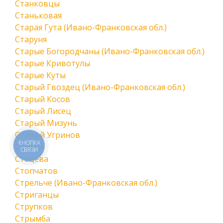
Станковцы
Станьковая
Старая Гута (Ивано-Франковская обл.)
Старуня
Старые Богородчаны (Ивано-Франковская обл.)
Старые Кривотулы
Старые Куты
Старый Гвоздец (Ивано-Франковская обл.)
Старый Косов
Старый Лисец
Старый Мизунь
Старый Угринов
КНОПКА
Стебни
СВЯЗИ
Стецева
Стопчатов
Стрельче (Ивано-Франковская обл.)
Стриганцы
Струпков
Стрымба