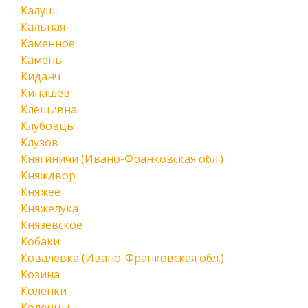
Калуш
Кальная
Каменное
Камень
Киданч
Кинашев
Клещивна
Клубовцы
Клузов
Княгиничи (Ивано-Франковская обл.)
Княждвор
Княжее
Княжелука
Князевское
Кобаки
Ковалевка (Ивано-Франковская обл.)
Козина
Коленки
Коленцы