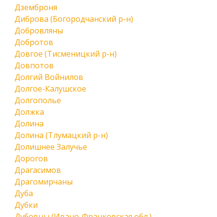
Дземброня
Диброва (Богородчанский р-н)
Добровляны
Добротов
Довгое (Тисменицкий р-н)
Довпотов
Долгий Войнилов
Долгое-Калушское
Долгополье
Должка
Долина
Долина (Тлумацкий р-н)
Долишнее Залучье
Дорогов
Драгасимов
Драгомирчаны
Дуба
Дубки
Дубовцы (Ивано-Франковская обл.)