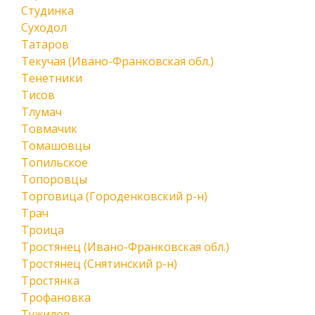
Студинка
Суходол
Татаров
Текучая (Ивано-Франковская обл.)
Тенетники
Тисов
Тлумач
Товмачик
Томашовцы
Топильское
Топоровцы
Торговица (Городенковский р-н)
Трач
Троица
Тростянец (Ивано-Франковская обл.)
Тростянец (Снятинский р-н)
Тростянка
Трофановка
Тужилов