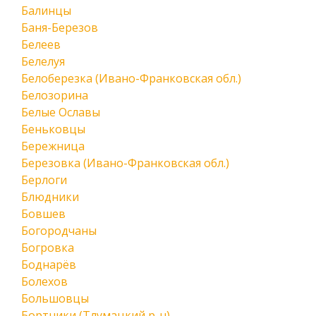
Балинцы
Баня-Березов
Белеев
Белелуя
Белоберезка (Ивано-Франковская обл.)
Белозорина
Белые Ославы
Беньковцы
Бережница
Березовка (Ивано-Франковская обл.)
Берлоги
Блюдники
Бовшев
Богородчаны
Богровка
Боднарёв
Болехов
Большовцы
Бортники (Тлумацкий р-н)