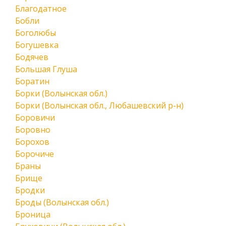
Благодатное
Бобли
Боголюбы
Богушевка
Бодячев
Большая Глуша
Боратин
Борки (Волынская обл.)
Борки (Волынская обл., Любашевский р-н)
Боровичи
Боровно
Борохов
Борочиче
Браны
Брище
Бродки
Броды (Волынская обл.)
Броница