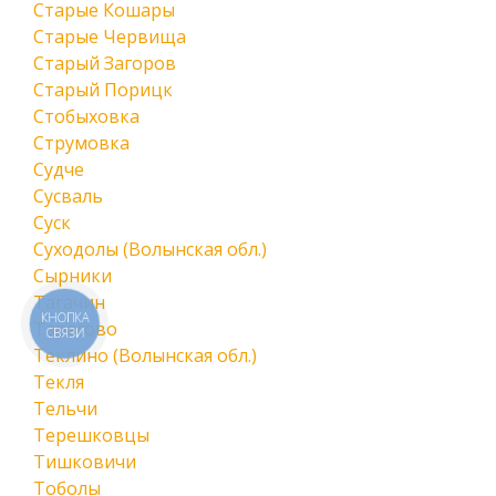
Старые Кошары
Старые Червища
Старый Загоров
Старый Порицк
Стобыховка
Струмовка
Судче
Сусваль
Суск
Суходолы (Волынская обл.)
Сырники
Тагачин
КНОПКА
Тарасово
СВЯЗИ
Теклино (Волынская обл.)
Текля
Тельчи
Терешковцы
Тишковичи
Тоболы