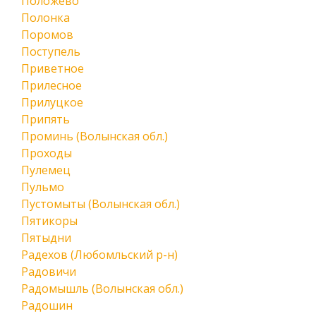
Положево
Полонка
Поромов
Поступель
Приветное
Прилесное
Прилуцкое
Припять
Проминь (Волынская обл.)
Проходы
Пулемец
Пульмо
Пустомыты (Волынская обл.)
Пятикоры
Пятыдни
Радехов (Любомльский р-н)
Радовичи
Радомышль (Волынская обл.)
Радошин