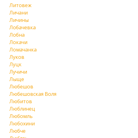
Литовеж
Личани
Личины
Лобачевка
Лобна
Локачи
Ломачанка
Луков
Луцк
Лучичи
Лыще
Любешов
Любешовская Воля
Любитов
Люблинец
Любомль
Любохини
Любче