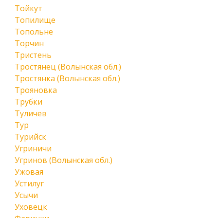
Тойкут
Топилище
Топольне
Торчин
Тристень
Тростянец (Волынская обл.)
Тростянка (Волынская обл.)
Трояновка
Трубки
Туличев
Тур
Турийск
Угриничи
Угринов (Волынская обл.)
Ужовая
Устилуг
Усычи
Уховецк