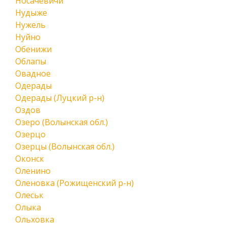
Носачевичи
Нудыже
Нужель
Нуйно
Обенижи
Облапы
Овадное
Одерады
Одерады (Луцкий р-н)
Оздов
Озеро (Волынская обл.)
Озерцо
Озерцы (Волынская обл.)
Оконск
Оленино
Оленовка (Рожищенский р-н)
Олеськ
Олыка
Ольховка