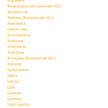
Фаринки
Федоровка (Волынская обл.)
Хворостов
Хмелев (Волынская обл.)
Хмелевка
Хобултова
Холоневичи
Холонов
Холопичи
Хорлупы
Хотешев (Волынская обл.)
Хренов
Хрипалычи
Хряск
Цегов
Цир
Цмины
Цумань
Чарторийск