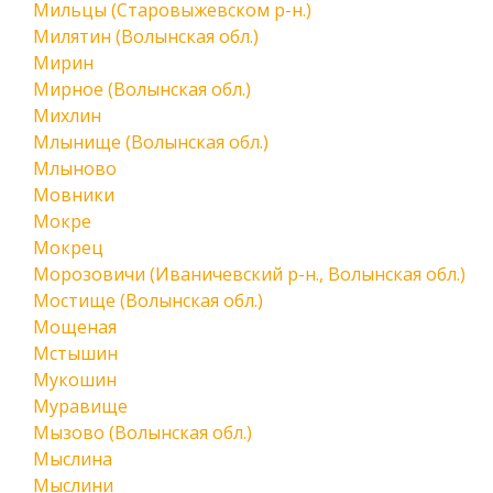
Мильцы (Старовыжевском р-н.)
Милятин (Волынская обл.)
Мирин
Мирное (Волынская обл.)
Михлин
Млынище (Волынская обл.)
Млыново
Мовники
Мокре
Мокрец
Морозовичи (Иваничевский р-н., Волынская обл.)
Мостище (Волынская обл.)
Мощеная
Мстышин
Мукошин
Муравище
Мызово (Волынская обл.)
Мыслина
Мыслини