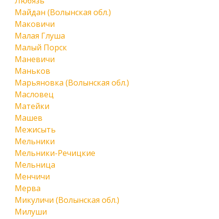
Любязь
Майдан (Волынская обл.)
Маковичи
Малая Глуша
Малый Порск
Маневичи
Маньков
Марьяновка (Волынская обл.)
Масловец
Матейки
Машев
Межисыть
Мельники
Мельники-Речицкие
Мельница
Менчичи
Мерва
Микуличи (Волынская обл.)
Милуши