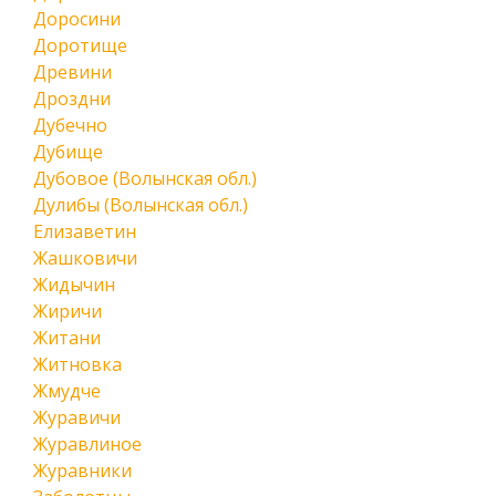
Доросини
Доротище
Древини
Дроздни
Дубечно
Дубище
Дубовое (Волынская обл.)
Дулибы (Волынская обл.)
Елизаветин
Жашковичи
Жидычин
Жиричи
Житани
Житновка
Жмудче
Журавичи
Журавлиное
Журавники