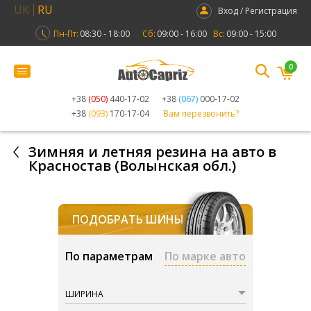
UK
RU
Вход / Регистрация
Пн-Пт:
08:30 - 18:00
Сб:
09:00 - 16:00
Вс:
09:00 - 15:00
0
+38
(050)
440-17-02
+38
(067)
000-17-02
+38
(093)
170-17-04
Вам перезвонить?
Зимняя и летняя резина на авто в
Красностав (Волынская обл.)
ПОДОБРАТЬ ШИНЫ
По параметрам
По марке авто
ШИРИНА