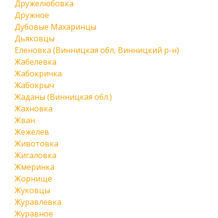
Дружелюбовка
Дружное
Дубовые Махаринцы
Дьяковцы
Еленовка (Винницкая обл, Винницкий р-н)
Жабелевка
Жабокричка
Жабокрыч
Жаданы (Винницкая обл.)
Жахновка
Жван
Жежелев
Животовка
Жигаловка
Жмеринка
Жорнище
Жуковцы
Журавлевка
Журавное