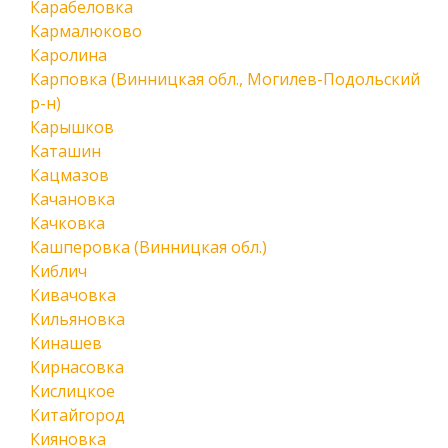
Карабеловка
Кармалюково
Каролина
Карповка (Винницкая обл., Могилев-Подольский
р-н)
Карышков
Каташин
Кацмазов
Качановка
Качковка
Кашперовка (Винницкая обл.)
Киблич
Кивачовка
Кильяновка
Кинашев
Кирнасовка
Кислицкое
Китайгород
Кияновка