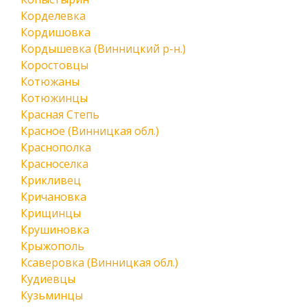
Корделевка
Кордишовка
Кордышевка (Винницкий р-н.)
Коростовцы
Котюжаны
Котюжинцы
Красная Степь
Красное (Винницкая обл.)
Краснополка
Красноселка
Крикливец
Кричановка
Крищинцы
Крушиновка
Крыжополь
Ксаверовка (Винницкая обл.)
Кудиевцы
Кузьминцы