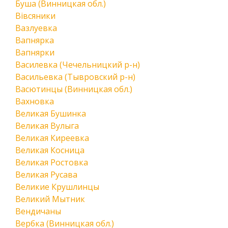
Буша (Винницкая обл.)
Вівсяники
Вазлуевка
Вапнярка
Вапнярки
Василевка (Чечельницкий р-н)
Васильевка (Тывровский р-н)
Васютинцы (Винницкая обл.)
Вахновка
Великая Бушинка
Великая Вулыга
Великая Киреевка
Великая Косница
Великая Ростовка
Великая Русава
Великие Крушлинцы
Великий Мытник
Вендичаны
Вербка (Винницкая обл.)