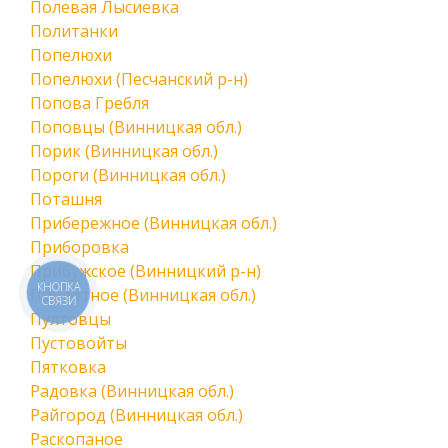
Полевая Лысиевка
Политанки
Попелюхи
Попелюхи (Песчанский р-н)
Попова Гребля
Поповцы (Винницкая обл.)
Порик (Винницкая обл.)
Пороги (Винницкая обл.)
Поташня
Прибережное (Винницкая обл.)
Приборовка
Прибужское (Винницкий р-н)
КНОПКА
Приветное (Винницкая обл.)
СВЯЗИ
Пултовцы
Пустовойты
Пятковка
Радовка (Винницкая обл.)
Райгород (Винницкая обл.)
Раскопаное