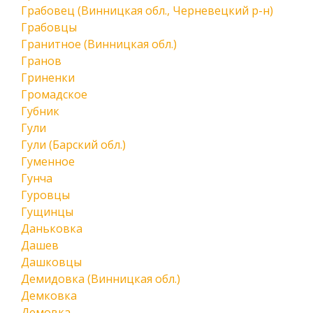
Грабовец (Винницкая обл., Черневецкий р-н)
Грабовцы
Гранитное (Винницкая обл.)
Гранов
Гриненки
Громадское
Губник
Гули
Гули (Барский обл.)
Гуменное
Гунча
Гуровцы
Гущинцы
Даньковка
Дашев
Дашковцы
Демидовка (Винницкая обл.)
Демковка
Демовка