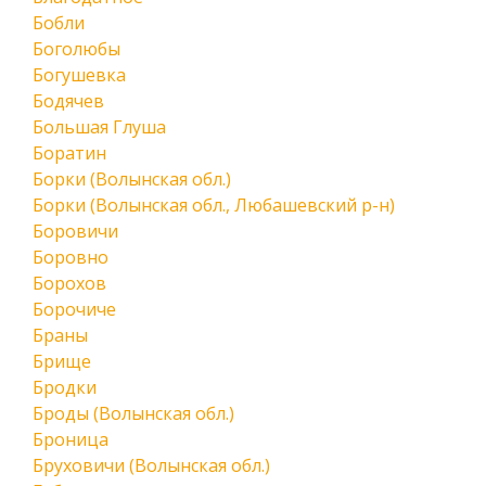
Бобли
Боголюбы
Богушевка
Бодячев
Большая Глуша
Боратин
Борки (Волынская обл.)
Борки (Волынская обл., Любашевский р-н)
Боровичи
Боровно
Борохов
Борочиче
Браны
Брище
Бродки
Броды (Волынская обл.)
Броница
Бруховичи (Волынская обл.)