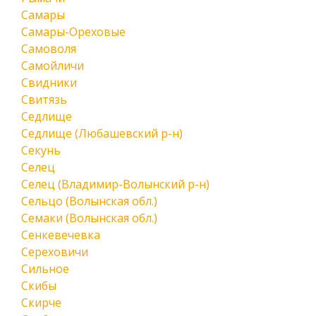
Самары
Самары-Ореховые
Самоволя
Самойличи
Свидники
Свитязь
Седлище
Седлище (Любашевский р-н)
Секунь
Селец
Селец (Владимир-Волынский р-н)
Сельцо (Волынская обл.)
Семаки (Волынская обл.)
Сенкевечевка
Сереховичи
Сильное
Скибы
Скирче