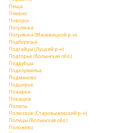
Пища
Пневно
Поворск
Погулянка
Погулянка (Маневицкой р-н)
Подберезье
Подгайцы (Луцкий р-н)
Подгорье (Волынская обл.)
Поддубцы
Подкормилье
Подманово
Подцирье
Пожарки
Покащев
Полапы
Полесское (Старовыжевский р-н)
Полицы (Волынская обл.)
Положево