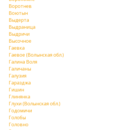
Воротнев
Воютын
Выдерта
Выдраница
Выдричи
Высочное
Гаевка
Гаевое (Волынская обл.)
Галина Воля
Галичаны
Галузия
Гаразджа
Гишин
Глинянка
Глухи (Волынская обл.)
Годомичи
Голобы
Головно