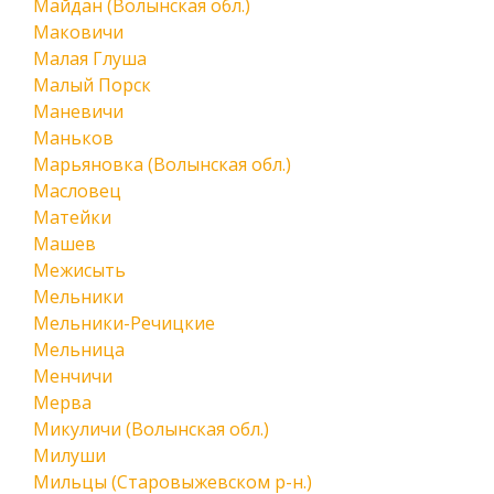
Майдан (Волынская обл.)
Маковичи
Малая Глуша
Малый Порск
Маневичи
Маньков
Марьяновка (Волынская обл.)
Масловец
Матейки
Машев
Межисыть
Мельники
Мельники-Речицкие
Мельница
Менчичи
Мерва
Микуличи (Волынская обл.)
Милуши
Мильцы (Старовыжевском р-н.)