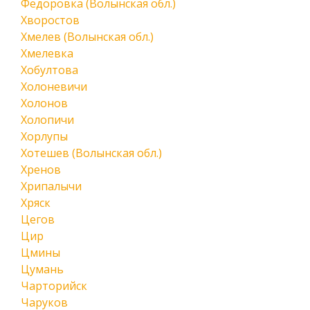
Федоровка (Волынская обл.)
Хворостов
Хмелев (Волынская обл.)
Хмелевка
Хобултова
Холоневичи
Холонов
Холопичи
Хорлупы
Хотешев (Волынская обл.)
Хренов
Хрипалычи
Хряск
Цегов
Цир
Цмины
Цумань
Чарторийск
Чаруков