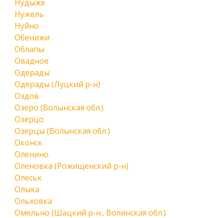
Нудыже
Нужель
Нуйно
Обенижи
Облапы
Овадное
Одерады
Одерады (Луцкий р-н)
Оздов
Озеро (Волынская обл.)
Озерцо
Озерцы (Волынская обл.)
Оконск
Оленино
Оленовка (Рожищенский р-н)
Олеськ
Олыка
Ольховка
Омельно (Шацкий р-н., Волинская обл.)