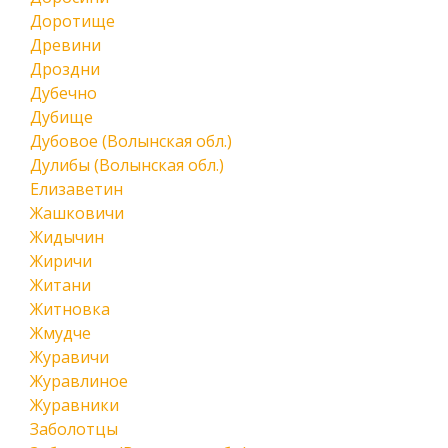
Доротище
Древини
Дроздни
Дубечно
Дубище
Дубовое (Волынская обл.)
Дулибы (Волынская обл.)
Елизаветин
Жашковичи
Жидычин
Жиричи
Житани
Житновка
Жмудче
Журавичи
Журавлиное
Журавники
Заболотцы