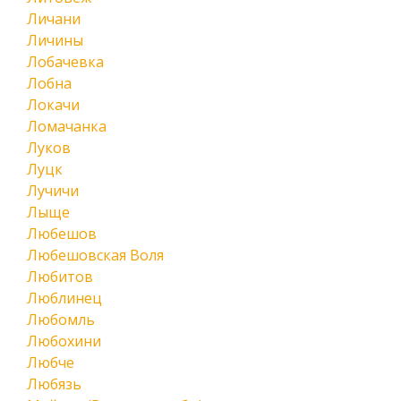
Личани
Личины
Лобачевка
Лобна
Локачи
Ломачанка
Луков
Луцк
Лучичи
Лыще
Любешов
Любешовская Воля
Любитов
Люблинец
Любомль
Любохини
Любче
Любязь