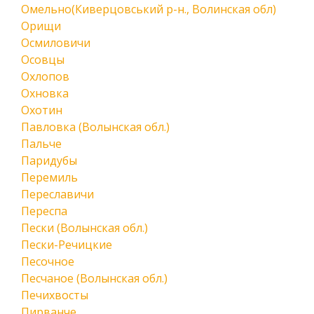
Омельно(Киверцовський р-н., Волинская обл)
Орищи
Осмиловичи
Осовцы
Охлопов
Охновка
Охотин
Павловка (Волынская обл.)
Пальче
Паридубы
Перемиль
Переславичи
Переспа
Пески (Волынская обл.)
Пески-Речицкие
Песочное
Песчаное (Волынская обл.)
Печихвосты
Пирванче