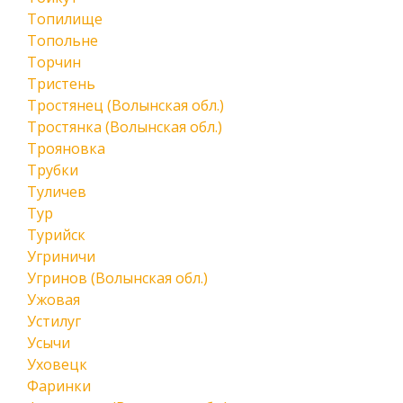
Топилище
Топольне
Торчин
Тристень
Тростянец (Волынская обл.)
Тростянка (Волынская обл.)
Трояновка
Трубки
Туличев
Тур
Турийск
Угриничи
Угринов (Волынская обл.)
Ужовая
Устилуг
Усычи
Уховецк
Фаринки