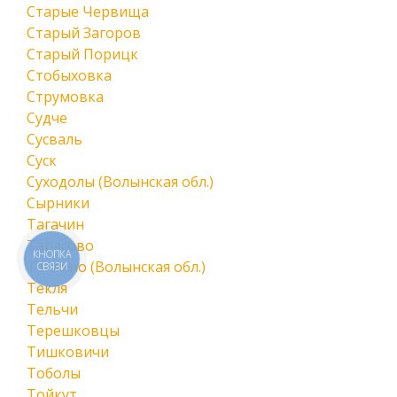
Старые Червища
Старый Загоров
Старый Порицк
Стобыховка
Струмовка
Судче
Сусваль
Суск
Суходолы (Волынская обл.)
Сырники
Тагачин
Тарасово
КНОПКА
Теклино (Волынская обл.)
СВЯЗИ
Текля
Тельчи
Терешковцы
Тишковичи
Тоболы
Тойкут