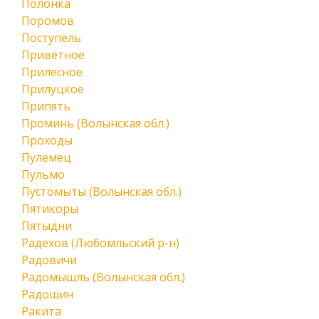
Полонка
Поромов
Поступель
Приветное
Прилесное
Прилуцкое
Припять
Проминь (Волынская обл.)
Проходы
Пулемец
Пульмо
Пустомыты (Волынская обл.)
Пятикоры
Пятыдни
Радехов (Любомльский р-н)
Радовичи
Радомышль (Волынская обл.)
Радошин
Ракита