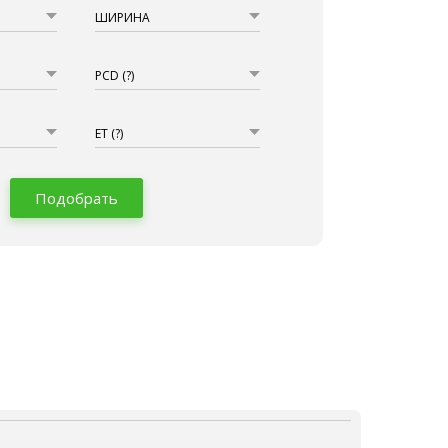
ШИРИНА
PCD
(?)
ET
(?)
Подобрать