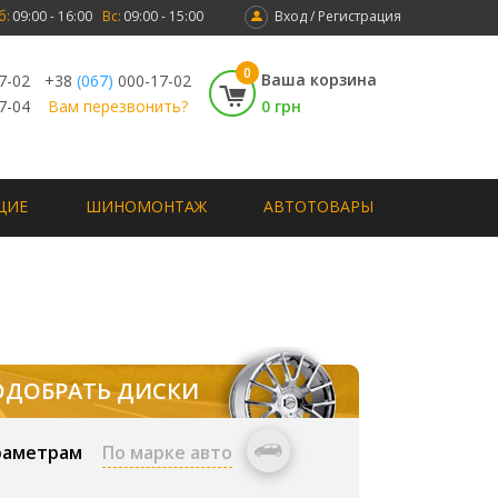
б:
09:00 - 16:00
Вс:
09:00 - 15:00
Вход / Регистрация
0
Ваша корзина
7-02
+38
(067)
000-17-02
7-04
Вам перезвонить?
0 грн
ЩИЕ
ШИНОМОНТАЖ
АВТОТОВАРЫ
ОДОБРАТЬ ДИСКИ
раметрам
По марке авто