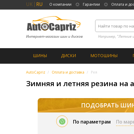
UK
RU
О компании
Гарантии
Оплата и до
Интернет-магазин шин и дисков
Например, "Летние 
ШИНЫ
ДИСКИ
МОТОШИНЫ
AutoCapriz
Оплата и доставка
Рея
Зимняя и летняя резина на а
ПОДОБРАТЬ ШИ
По параметрам
По мар