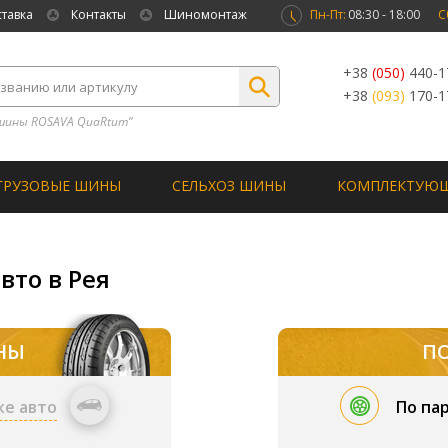
ставка
Контакты
Шиномонтаж
Пн-Пт:
08:30 - 18:00
С
+38
(050)
440-1
+38
(093)
170-1
шины ROSAVA QuaRtum”
ГРУЗОВЫЕ ШИНЫ
СЕЛЬХОЗ ШИНЫ
КОМПЛЕКТУЮ
вто в Рея
НЫ
П
ке авто
По па