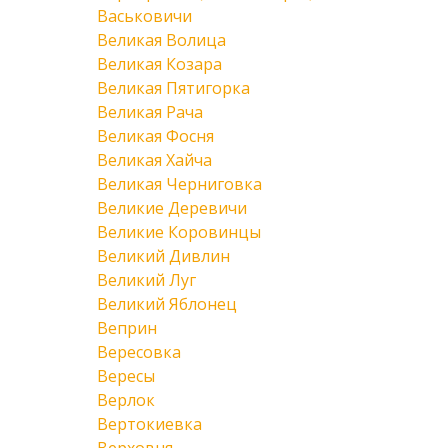
Васьковичи
Великая Волица
Великая Козара
Великая Пятигорка
Великая Рача
Великая Фосня
Великая Хайча
Великая Черниговка
Великие Деревичи
Великие Коровинцы
Великий Дивлин
Великий Луг
Великий Яблонец
Веприн
Вересовка
Вересы
Верлок
Вертокиевка