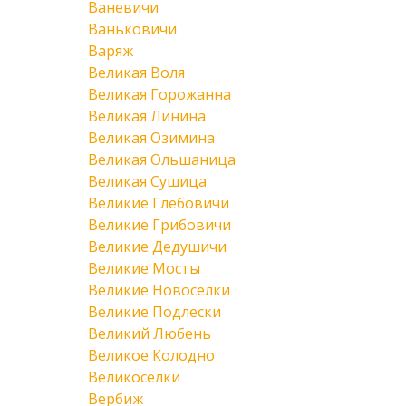
Ваневичи
Ваньковичи
Варяж
Великая Воля
Великая Горожанна
Великая Линина
Великая Озимина
Великая Ольшаница
Великая Сушица
Великие Глебовичи
Великие Грибовичи
Великие Дедушичи
Великие Мосты
Великие Новоселки
Великие Подлески
Великий Любень
Великое Колодно
Великоселки
Вербиж