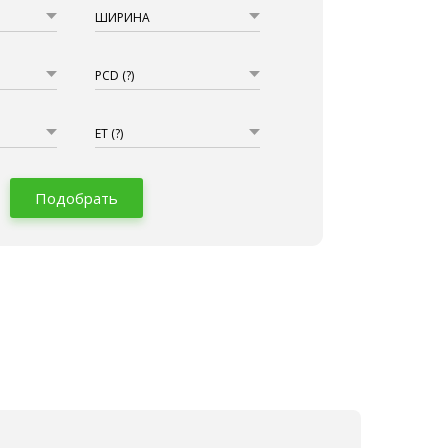
ШИРИНА
PCD
(?)
ET
(?)
Подобрать