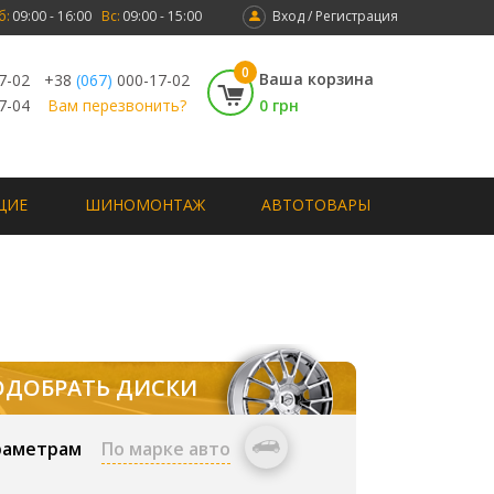
б:
09:00 - 16:00
Вс:
09:00 - 15:00
Вход / Регистрация
0
Ваша корзина
7-02
+38
(067)
000-17-02
7-04
Вам перезвонить?
0 грн
ЩИЕ
ШИНОМОНТАЖ
АВТОТОВАРЫ
ОДОБРАТЬ ДИСКИ
раметрам
По марке авто