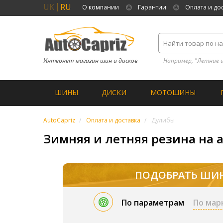
UK
RU
О компании
Гарантии
Оплата и до
Интернет-магазин шин и дисков
Например, "Летние 
ШИНЫ
ДИСКИ
МОТОШИНЫ
AutoCapriz
Оплата и доставка
Дулибы
Зимняя и летняя резина на 
ПОДОБРАТЬ ШИ
По параметрам
По мар