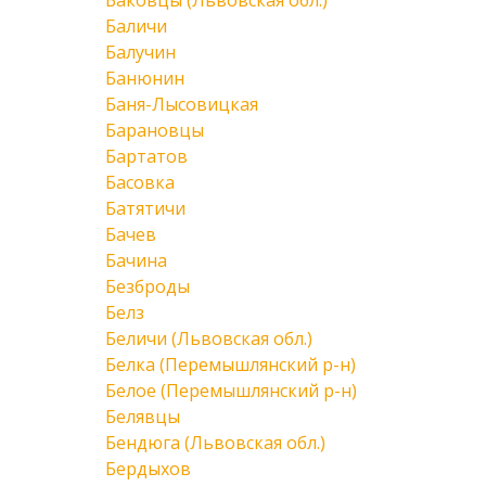
Баковцы (Львовская обл.)
Баличи
Балучин
Банюнин
Баня-Лысовицкая
Барановцы
Бартатов
Басовка
Батятичи
Бачев
Бачина
Безброды
Белз
Беличи (Львовская обл.)
Белка (Перемышлянский р-н)
Белое (Перемышлянский р-н)
Белявцы
Бендюга (Львовская обл.)
Бердыхов