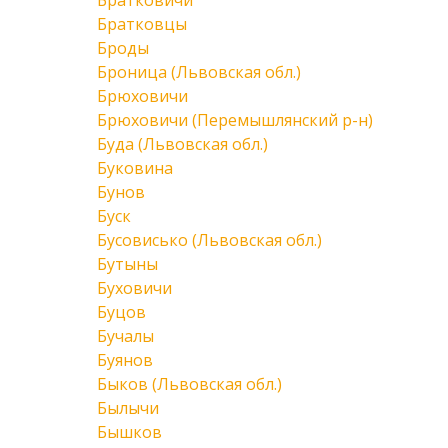
Братковичи
Братковцы
Броды
Броница (Львовская обл.)
Брюховичи
Брюховичи (Перемышлянский р-н)
Буда (Львовская обл.)
Буковина
Бунов
Буск
Бусовисько (Львовская обл.)
Бутыны
Буховичи
Буцов
Бучалы
Буянов
Быков (Львовская обл.)
Былычи
Бышков