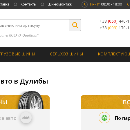
ставка
Контакты
Шиномонтаж
Пн-Пт:
08:30 - 18:00
С
+38
(050)
440-1
+38
(093)
170-1
шины ROSAVA QuaRtum”
ГРУЗОВЫЕ ШИНЫ
СЕЛЬХОЗ ШИНЫ
КОМПЛЕКТУЮ
авто в Дулибы
НЫ
П
ке авто
По па