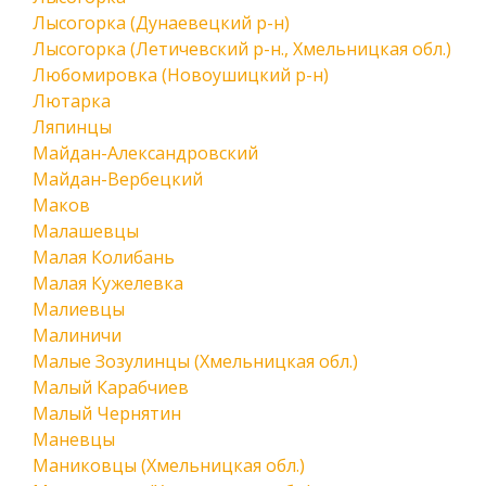
Лысогорка (Дунаевецкий р-н)
Лысогорка (Летичевский р-н., Хмельницкая обл.)
Любомировка (Новоушицкий р-н)
Лютарка
Ляпинцы
Майдан-Александровский
Майдан-Вербецкий
Маков
Малашевцы
Малая Колибань
Малая Кужелевка
Малиевцы
Малиничи
Малые Зозулинцы (Хмельницкая обл.)
Малый Карабчиев
Малый Чернятин
Маневцы
Маниковцы (Хмельницкая обл.)