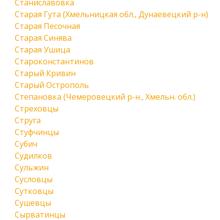
Станиславовка
Старая Гута (Хмельницкая обл., Дунаевецкий р-н)
Старая Песочная
Старая Синява
Старая Ушица
Староконстантинов
Старый Кривин
Старый Острополь
Степановка (Чемеровецкий р-н., Хмельн. обл.)
Стреховцы
Струга
Стуфчинцы
Субич
Судилков
Сульжин
Сусловцы
Сутковцы
Сушевцы
Сырватинцы