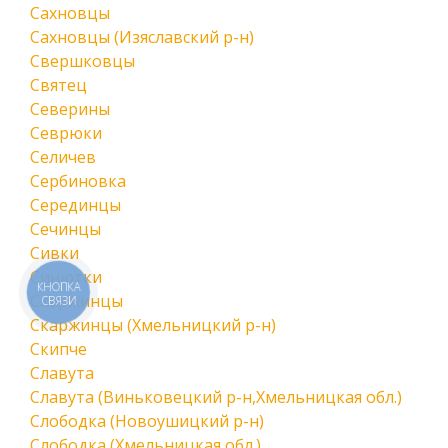
Сахновцы
Сахновцы (Изяславский р-н)
Свершковцы
Святец
Северины
Севрюки
Селичев
Сербиновка
Серединцы
Сечинцы
Сивки
Синютки
КНОПКА
Скаржинцы
СВЯЗИ
Скаржинцы (Хмельницкий р-н)
Скипче
Славута
Славута (Виньковецкий р-н,Хмельницкая обл.)
Слободка (Новоушицкий р-н)
Слободка (Хмельницкая обл.)